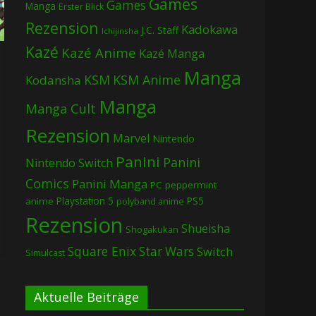
Games
Games
Manga
Erster Blick
Rezension
Kadokawa
J.C. Staff
Ichijinsha
Kazé
Kazé Anime
Kazé Manga
Manga
KSM
KSM Anime
Kodansha
Manga
Manga Cult
Rezension
Marvel
Nintendo
Panini
Panini
Nintendo Switch
Comics
Panini Manga
PC
peppermint
Playstation 5
PS5
anime
polyband anime
Rezension
Shueisha
Shogakukan
Square Enix
Star Wars
Switch
Simulcast
Aktuelle Beiträge