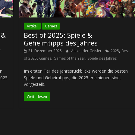
Artikel
Games
 &
Best of 2025: Spiele &
Geheimtipps des Jahres
,
f
31. Dezember 2025
Alexander Geisler
2025
Best
,
,
,
of 2025
Games
Games of the Year
Spiele des Jahres
en
Im ersten Teil des Jahresrückblicks werden die besten
2025
Spiele und Geheimtipps, die 2025 erschienen sind,
vorgestellt.
Weiterlesen