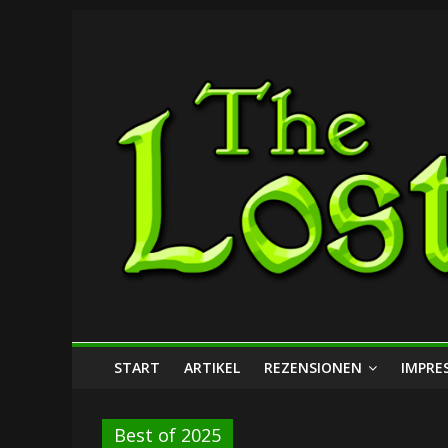
Zum
The
Inhalt
springen
Lost
Dungeon
START
ARTIKEL
REZENSIONEN
IMPRE
Best of 2025