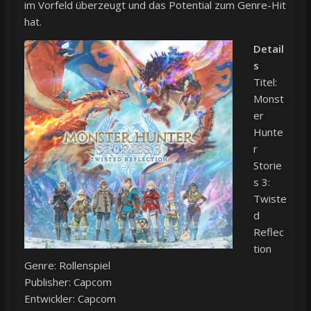
im Vorfeld überzeugt und das Potential zum Genre-Hit
hat.
Detail
s
Titel:
Monst
er
Hunte
r
Storie
s 3:
Twiste
d
Reflec
tion
Genre: Rollenspiel
Publisher: Capcom
Entwickler: Capcom