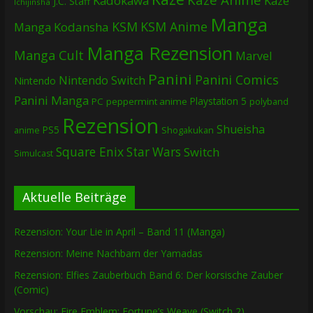
Kadokawa
Kazé
J.C. Staff
Ichijinsha
Manga
KSM
KSM Anime
Manga
Kodansha
Manga Rezension
Manga Cult
Marvel
Panini
Panini Comics
Nintendo Switch
Nintendo
Panini Manga
Playstation 5
PC
peppermint anime
polyband
Rezension
Shueisha
PS5
Shogakukan
anime
Square Enix
Star Wars
Switch
Simulcast
Aktuelle Beiträge
Rezension: Your Lie in April – Band 11 (Manga)
Rezension: Meine Nachbarn der Yamadas
Rezension: Elfies Zauberbuch Band 6: Der korsische Zauber
(Comic)
Vorschau: Fire Emblem: Fortune’s Weave (Switch 2)