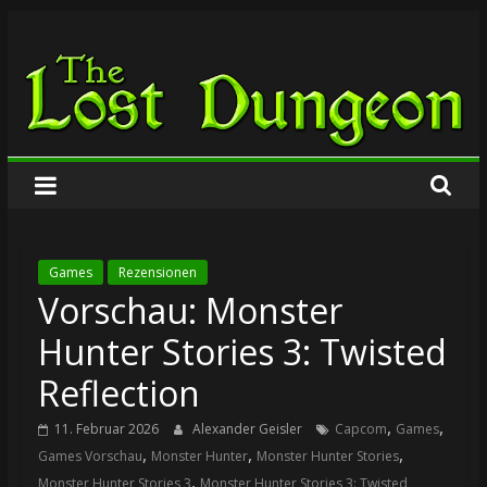
Zum
The
Inhalt
springen
Lost
Dungeon
Games
Rezensionen
Vorschau: Monster
Hunter Stories 3: Twisted
Reflection
,
,
11. Februar 2026
Alexander Geisler
Capcom
Games
,
,
,
Games Vorschau
Monster Hunter
Monster Hunter Stories
,
Monster Hunter Stories 3
Monster Hunter Stories 3: Twisted