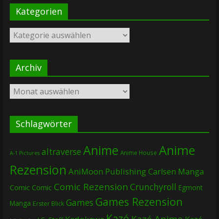
Kategorien
Kategorien
Archiv
Archiv
Schlagwörter
Anime
Anime
altraverse
Anime House
A-1 Pictures
Rezension
AniMoon Publishing
Carlsen Manga
Comic Rezension
Crunchyroll
Comic
Comic
Egmont
Games Rezension
Games
Manga
Erster Blick
Kazé
Kazé Anime