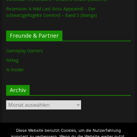
Rezension: A Wild Last Boss Appeared! – Der
schwarzgeflügelte Overlord – Band 5 (Manga)
Freunde & Partner
Gameplay Gamers
NMag
N Insider
Archiv
Archiv
Diese Website benutzt Cookies, um die Nutzerfahrung
Copyright © 2026
The Lost Dungeon
. Alle Rechte vorbehalten.
konstant zu verbessern. Wenn du die Website weiter nutzt,