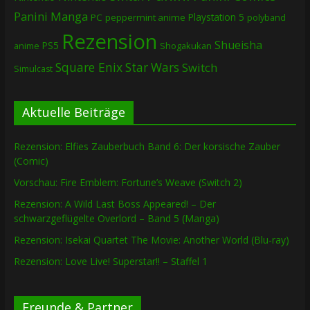
Panini Manga
Playstation 5
PC
peppermint anime
polyband
Rezension
Shueisha
PS5
Shogakukan
anime
Square Enix
Star Wars
Switch
Simulcast
Aktuelle Beiträge
Rezension: Elfies Zauberbuch Band 6: Der korsische Zauber
(Comic)
Vorschau: Fire Emblem: Fortune’s Weave (Switch 2)
Rezension: A Wild Last Boss Appeared! – Der
schwarzgeflügelte Overlord – Band 5 (Manga)
Rezension: Isekai Quartet The Movie: Another World (Blu-ray)
Rezension: Love Live! Superstar!! – Staffel 1
Freunde & Partner