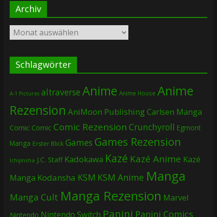
Archiv
Archiv
Schlagwörter
Anime
Anime
altraverse
Anime House
A-1 Pictures
Rezension
AniMoon Publishing
Carlsen Manga
Comic Rezension
Crunchyroll
Comic
Comic
Egmont
Games Rezension
Games
Manga
Erster Blick
Kazé
Kazé Anime
Kadokawa
Kazé
J.C. Staff
Ichijinsha
Manga
KSM
KSM Anime
Manga
Kodansha
Manga Rezension
Manga Cult
Marvel
Panini
Panini Comics
Nintendo Switch
Nintendo