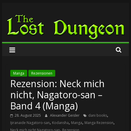
Zum
The
Inhalt
springen
Lost
Dungeon
Manga
Rezensionen
Rezension: Neck mich
nicht, Nagatoro-san –
Band 4 (Manga)
,
28. August 2025
Alexander Geisler
dani books
,
,
,
,
Ijiranaide Nagatoro-san
Kodansha
Manga
Manga Rezension
,
Neck mich nicht Nagatoro-san
Rezension