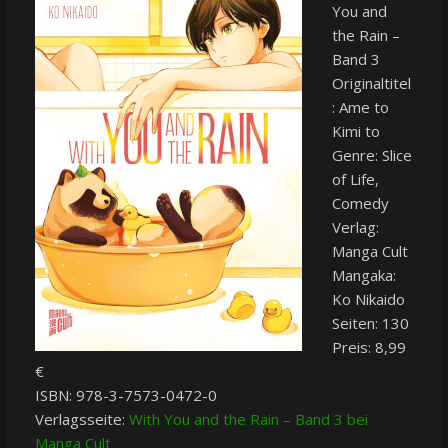
You and
the Rain –
Band 3
Originaltitel
: Ame to
Kimi to
Genre: Slice
of Life,
Comedy
Verlag:
Manga Cult
Mangaka:
Ko Nikaido
Seiten: 130
Preis: 8,99
€
ISBN: 978-3-7573-0472-0
Verlagsseite:
With You and the Rain – Band 3 bei
Manga Cult