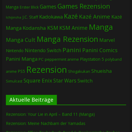
Games Rezension
Games
Manga
Erster Blick
Kazé
Kazé Anime
Kadokawa
Kazé
J.C. Staff
Ichijinsha
Manga
KSM
KSM Anime
Manga
Kodansha
Manga Rezension
Manga Cult
Marvel
Panini
Panini Comics
Nintendo Switch
Nintendo
Panini Manga
Playstation 5
PC
peppermint anime
polyband
Rezension
Shueisha
PS5
Shogakukan
anime
Square Enix
Star Wars
Switch
Simulcast
Aktuelle Beiträge
Rezension: Your Lie in April – Band 11 (Manga)
Rezension: Meine Nachbarn der Yamadas