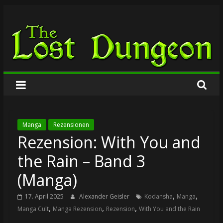
Zum
The
Inhalt
springen
Lost
Dungeon
Manga
Rezensionen
Rezension: With You and
the Rain – Band 3
(Manga)
,
,
17. April 2025
Alexander Geisler
Kodansha
Manga
,
,
,
Manga Cult
Manga Rezension
Rezension
With You and the Rain