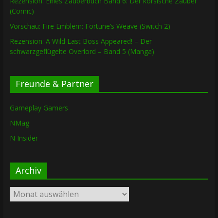
Rezension: Elfies Zauberbuch Band 6: Der korsische Zauber
(Comic)
Vorschau: Fire Emblem: Fortune’s Weave (Switch 2)
Rezension: A Wild Last Boss Appeared! – Der
schwarzgeflügelte Overlord – Band 5 (Manga)
Freunde & Partner
Gameplay Gamers
NMag
N Insider
Archiv
Archiv