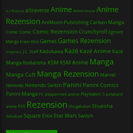
Anime
Anime
altraverse
Anime House
A-1 Pictures
Rezension
AniMoon Publishing
Carlsen Manga
Comic Rezension
Crunchyroll
Comic
Comic
Egmont
Games Rezension
Games
Manga
Erster Blick
Kazé
Kazé Anime
Kadokawa
Kazé
J.C. Staff
Ichijinsha
Manga
KSM
KSM Anime
Manga
Kodansha
Manga Rezension
Manga Cult
Marvel
Panini
Panini Comics
Nintendo Switch
Nintendo
Panini Manga
Playstation 5
PC
peppermint anime
polyband
Rezension
Shueisha
PS5
Shogakukan
anime
Square Enix
Star Wars
Switch
Simulcast