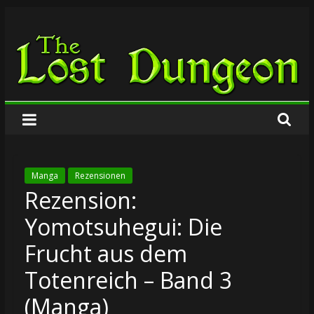
Zum
The
Inhalt
springen
Lost
Dungeon
Manga
Rezensionen
Rezension:
Yomotsuhegui: Die
Frucht aus dem
Totenreich – Band 3
(Manga)