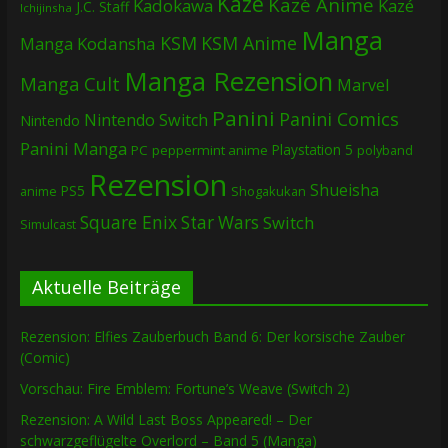
Kazé
Kazé Anime
Kadokawa
Kazé
J.C. Staff
Ichijinsha
Manga
KSM
KSM Anime
Manga
Kodansha
Manga Rezension
Manga Cult
Marvel
Panini
Panini Comics
Nintendo Switch
Nintendo
Panini Manga
Playstation 5
PC
peppermint anime
polyband
Rezension
Shueisha
PS5
Shogakukan
anime
Square Enix
Star Wars
Switch
Simulcast
Aktuelle Beiträge
Rezension: Elfies Zauberbuch Band 6: Der korsische Zauber
(Comic)
Vorschau: Fire Emblem: Fortune’s Weave (Switch 2)
Rezension: A Wild Last Boss Appeared! – Der
schwarzgeflügelte Overlord – Band 5 (Manga)