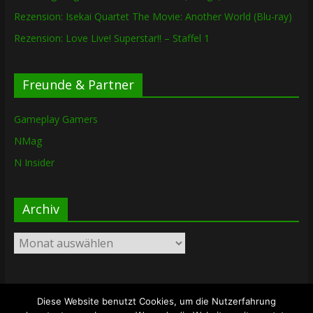
Rezension: Isekai Quartet The Movie: Another World (Blu-ray)
Rezension: Love Live! Superstar!! – Staffel 1
Freunde & Partner
Gameplay Gamers
NMag
N Insider
Archiv
Archiv
Diese Website benutzt Cookies, um die Nutzerfahrung
Copyright © 2026
The Lost Dungeon
. Alle Rechte vorbehalten.