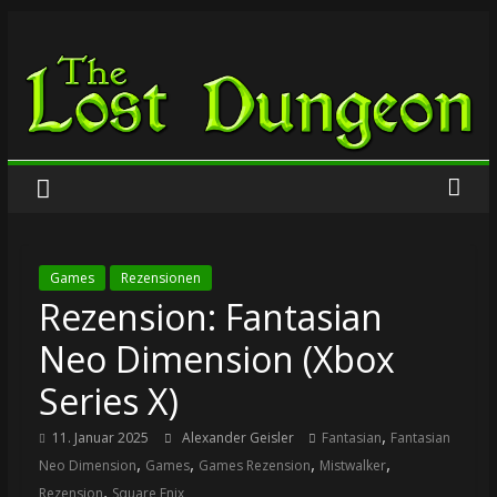
Zum
The
Inhalt
springen
Lost
Dungeon
Games
Rezensionen
Rezension: Fantasian
Neo Dimension (Xbox
Series X)
,
11. Januar 2025
Alexander Geisler
Fantasian
Fantasian
,
,
,
,
Neo Dimension
Games
Games Rezension
Mistwalker
,
Rezension
Square Enix