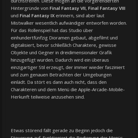
durchstreifen. Diese mögen an die vorgerenderten
Hintergründe von
Final Fantasy VII
,
Final Fantasy VIII
und
Final Fantasy IX
erinnern, sind aber laut
Mistwalker wesentlich aufwändiger entworfen worden.
Für das Rollenspiel hat das Studio über
einhundertfünfzig Dioramen gebaut, abgefilmt und
digitalisiert, bevor schließlich Charaktere, gewisse
Objekte und Gegner in dreidimensionaler Grafik
hinzugefügt wurden. Dadurch wird ein überaus
einzigartiger Stil erzeugt, der immer wieder fasziniert
und zum genauen Betrachten der Umgebungen
einlädt. Da stört es dann auch nicht, dass den
Charakteren und dem Menü die Apple-Arcade-Mobile-
Herkunft teilweise anzusehen sind.
Etwas störend fällt gerade zu Beginn jedoch die
Steuerung auf. Funktioniert die Bedienung der Menüs