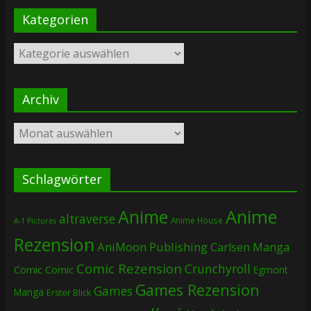
Kategorien
Kategorien
Archiv
Archiv
Schlagwörter
Anime
Anime
altraverse
Anime House
A-1 Pictures
Rezension
AniMoon Publishing
Carlsen Manga
Comic Rezension
Crunchyroll
Comic
Comic
Egmont
Games Rezension
Games
Manga
Erster Blick