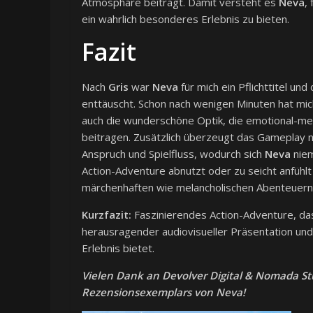
Atmosphäre beiträgt. Damit versteht es
Neva
,
ein wahrlich besonderes Erlebnis zu bieten.
Fazit
Nach
Gris
war
Neva
für mich ein Pflichttitel u
enttäuscht. Schon nach wenigen Minuten hat mic
auch die wunderschöne Optik, die emotional-me
beitragen. Zusätzlich überzeugt das Gameplay 
Anspruch und Spielfluss, wodurch sich
Neva
niem
Action-Adventure abnutzt oder zu seicht anfühlt
märchenhaften wie melancholischen Abenteuern 
Kurzfazit:
Faszinierendes Action-Adventure, da
herausragender audiovisueller Präsentation un
Erlebnis bietet.
Vielen Dank an Devolver Digital & Nomada Stud
Rezensionsexemplars von Neva!