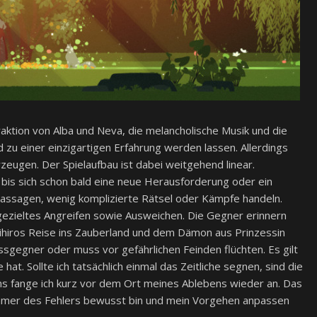
raktion von Alba und Neva, die melancholische Musik und die
 zu einer einzigartigen Erfahrung werden lassen. Allerdings
zeugen. Der Spielaufbau ist dabei weitgehend linear.
, bis sich schon bald eine neue Herausforderung oder ein
passagen, wenig komplizierte Rätsel oder Kämpfe handeln.
 gezieltes Angreifen sowie Ausweichen. Die Gegner erinnern
hihiros Reise ins Zauberland und dem Dämon aus Prinzessin
sgegner oder muss vor gefährlichen Feinden flüchten. Es gilt
hat. Sollte ich tatsächlich einmal das Zeitliche segnen, sind die
ns fange ich kurz vor dem Ort meines Ablebens wieder an. Das
ir immer des Fehlers bewusst bin und mein Vorgehen anpassen