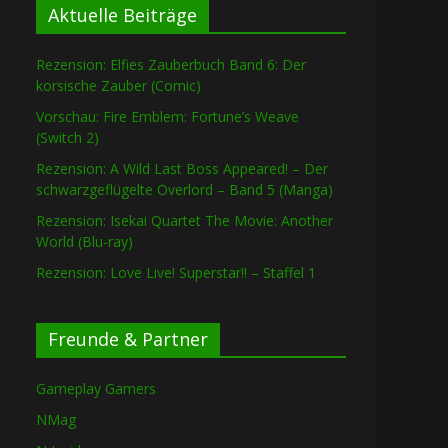
Aktuelle Beiträge
Rezension: Elfies Zauberbuch Band 6: Der
korsische Zauber (Comic)
Vorschau: Fire Emblem: Fortune’s Weave
(Switch 2)
Rezension: A Wild Last Boss Appeared! – Der
schwarzgeflügelte Overlord – Band 5 (Manga)
Rezension: Isekai Quartet The Movie: Another
World (Blu-ray)
Rezension: Love Live! Superstar!! – Staffel 1
Freunde & Partner
Gameplay Gamers
NMag