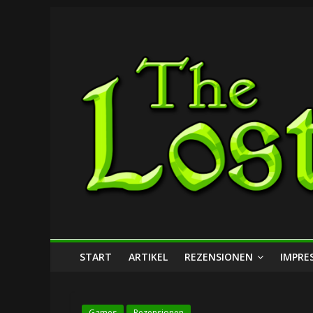
Zum
The
Inhalt
springen
Lost
Dungeon
START
ARTIKEL
REZENSIONEN
IMPRE
Games
Rezensionen