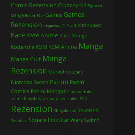
Comic Rezension
Crunchyroll
Egmont
Games
Games
Manga
Erster Blick
Rezension
Kadokawa
J.C. Staff
Ichijinsha
Kazé
Kazé Anime
Kazé Manga
Manga
KSM
KSM Anime
Kodansha
Manga
Manga Cult
Rezension
Marvel
Nintendo
Panini
Panini
Nintendo Switch
Comics
Panini Manga
PC
peppermint
Playstation 5
PS5
anime
polyband anime
Rezension
Shueisha
Shogakukan
Square Enix
Star Wars
Switch
Simulcast