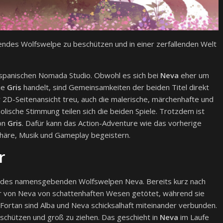
ndes Wolfswelpe zu beschützen und in einer zerfallenden Welt
spanischen Nomada Studio. Obwohl es sich bei
Neva
eher um
ie
Gris
handelt, sind Gemeinsamkeiten der beiden Titel direkt
 2D-Seitenansicht treu, auch die malerische, märchenhafte und
olische Stimmung teilen sich die beiden Spiele. Trotzdem ist
von
Gris
. Dafür kann das Action-Adventure wie das vorherige
phäre, Musik und Gameplay begeistern.
r
nd des namensgebenden Wolfswelpen Neva. Bereits kurz nach
er von Neva von schattenhaften Wesen getötet, während sie
Fortan sind Alba und Neva schicksalhaft miteinander verbunden.
eschützen und groß zu ziehen. Das geschieht in
Neva
im Laufe