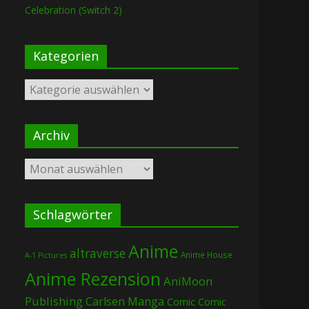
Celebration (Switch 2)
Kategorien
Kategorien
Archiv
Archiv
Schlagwörter
Anime
altraverse
Anime House
A-1 Pictures
Anime Rezension
AniMoon
Publishing
Carlsen Manga
Comic
Comic