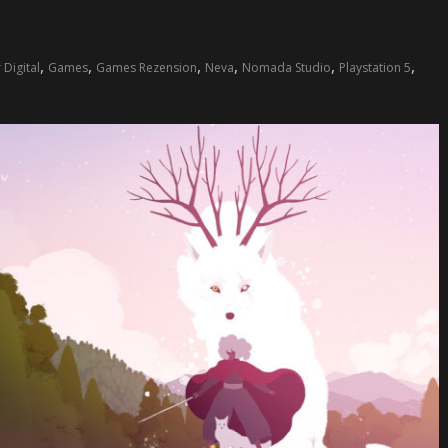
,
,
,
,
,
,
 Digital
Games
Games Rezension
Neva
Nomada Studio
Playstation 5