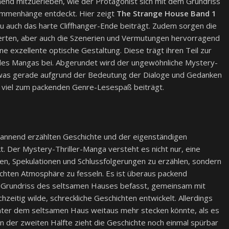
nend mitzuerleben, wie der Protagonist sich mit dem Grundriss
mmenhänge entdeckt. Hier zeigt
The Strange House Band 1
zu auch das harte Cliffhanger-Ende beiträgt. Zudem sorgen die
ierten, aber auch die Szenerien und Vermutungen hervorragend
e exzellente optische Gestaltung. Diese trägt ihren Teil zur
es Mangas bei. Abgerundet wird der ungewöhnliche Mystery-
 was gerade aufgrund der Bedeutung der Dialoge und Gedanken
ls viel zum packenden Genre-Lesespaß beiträgt.
pannend erzählten Geschichte und der eigenständigen
. Der Mystery-Thriller-Manga versteht es nicht nur, eine
en, Spekulationen und Schlussfolgerungen zu erzählen, sondern
ichten Atmosphäre zu fesseln. Es ist überaus packend
m Grundriss des seltsamen Hauses befasst, gemeinsam mit
hzeitig wilde, schreckliche Geschichten entwickelt. Allerdings
nter dem seltsamen Haus weitaus mehr stecken könnte, als es
in der zweiten Hälfte zieht die Geschichte noch einmal spürbar