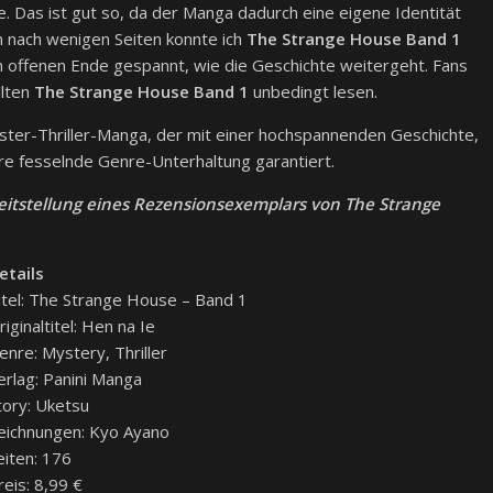
. Das ist gut so, da der Manga dadurch eine eigene Identität
hon nach wenigen Seiten konnte ich
The Strange House Band 1
m offenen Ende gespannt, wie die Geschichte weitergeht. Fans
llten
The Strange House Band 1
unbedingt lesen.
ster-Thriller-Manga, der mit einer hochspannenden Geschichte,
äre fesselnde Genre-Unterhaltung garantiert.
reitstellung eines Rezensionsexemplars von The Strange
etails
itel: The Strange House – Band 1
riginaltitel: Hen na Ie
enre: Mystery, Thriller
erlag: Panini Manga
tory: Uketsu
eichnungen: Kyo Ayano
eiten: 176
reis: 8,99 €