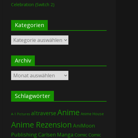
Celebration (Switch 2)
Kategorien
Kategorien
Archiv
Archiv
Schlagwörter
Anime
altraverse
Anime House
A-1 Pictures
Anime Rezension
AniMoon
Publishing
Carlsen Manga
Comic
Comic