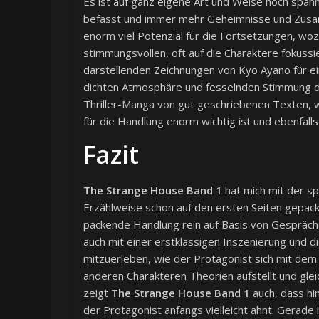
Es ist auf ganz eigene Art und Weise hoch span
befasst und immer mehr Geheimnisse und Zusa
enorm viel Potenzial für die Fortsetzungen, wo
stimmungsvollen, oft auf die Charaktere fokuss
darstellenden Zeichnungen von Kyo Ayano für ein
dichten Atmosphäre und fesselnden Stimmung d
Thriller-Manga von gut geschriebenen Texten,
für die Handlung enorm wichtig ist und ebenfal
Fazit
The Strange House Band 1
hat mich mit der s
Erzählweise schon auf den ersten Seiten gepackt
packende Handlung rein auf Basis von Gespräch
auch mit einer erstklassigen Inszenierung und d
mitzuerleben, wie der Protagonist sich mit de
anderen Charakteren Theorien aufstellt und gleic
zeigt
The Strange House Band 1
auch, dass hi
der Protagonist anfangs vielleicht ahnt. Gerade 