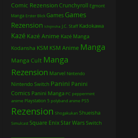
Comic Rezension
Crunchyroll
Egmont
Games
Games
Manga
Erster Blick
Rezension
Kadokawa
J.C. Staff
Ichijinsha
Kazé
Kazé Anime
Kazé Manga
Manga
KSM
KSM Anime
Kodansha
Manga
Manga Cult
Rezension
Marvel
Nintendo
Panini
Panini
Nintendo Switch
Comics
Panini Manga
PC
peppermint
Playstation 5
PS5
anime
polyband anime
Rezension
Shueisha
Shogakukan
Square Enix
Star Wars
Switch
Simulcast