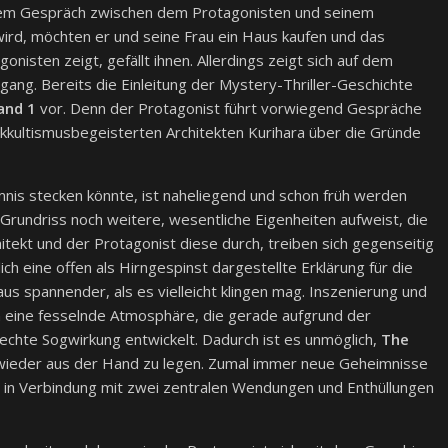
 dem Gespräch zwischen dem Protagonisten und seinem
ird, möchten er und seine Frau ein Haus kaufen und das
isten zeigt, gefällt ihnen. Allerdings zeigt sich auf dem
ang. Bereits die Einleitung der Mystery-Thriller-Geschichte
and 1
vor. Denn der Protagonist führt vorwiegend Gespräche
kkultismusbegeisterten Architekten Kurihara über die Gründe
mnis stecken könnte, ist naheliegend und schon früh werden
Grundriss noch weitere, wesentliche Eigenheiten aufweist, die
chitekt und der Protagonist diese durch, treiben sich gegenseitig
ich eine offen als Hirngespinst dargestellte Erklärung für die
s spannender, als es vielleicht klingen mag. Inszenierung und
 eine fesselnde Atmosphäre, die gerade aufgrund der
echte Sogwirkung entwickelt. Dadurch ist es unmöglich,
The
ieder aus der Hand zu legen. Zumal immer neue Geheimnisse
 in Verbindung mit zwei zentralen Wendungen und Enthüllungen