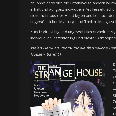
an, ohne dass sich die Erzählweise ändern würde
erhält und auf ganz individuelle Art fesselt. Sc
nicht mehr aus der Hand legen und bin nach de
ungewöhnlicher Mystery- und Thriller-Manga so
Kurzfazit:
Ruhig und ungewöhnlich erzählter My
individueller Inszenierung und dichter Atmosph
Vielen Dank an Panini für die freundliche Be
House – Band 1!
D
T
O
G
V
S
Z
S
P