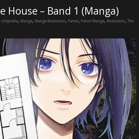
ge House – Band 1 (Manga)
,
,
,
,
,
,
,
Ichijinsha
Manga
Manga Rezension
Panini
Panini Manga
Rezension
The