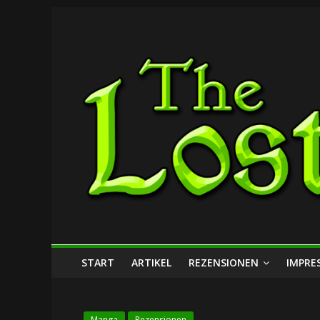
Zum
The
Inhalt
springen
Lost
Dungeon
START
ARTIKEL
REZENSIONEN
IMPRE
Manga
Rezensionen