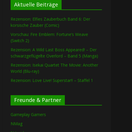
Aktuelle Beiträge
Rezension: Elfies Zauberbuch Band 6: Der
korsische Zauber (Comic)
Vorschau: Fire Emblem: Fortune’s Weave
(Switch 2)
Rezension: A Wild Last Boss Appeared! – Der
schwarzgeflügelte Overlord – Band 5 (Manga)
Rezension: Isekai Quartet The Movie: Another
World (Blu-ray)
Rezension: Love Live! Superstar!! – Staffel 1
Freunde & Partner
Gameplay Gamers
NMag