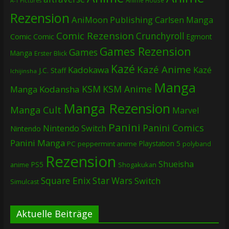
A-1 Pictures
Rezension
AniMoon Publishing
Carlsen Manga
Comic Rezension
Crunchyroll
Comic
Comic
Egmont
Games Rezension
Games
Manga
Erster Blick
Kazé
Kazé Anime
Kadokawa
Kazé
J.C. Staff
Ichijinsha
Manga
KSM
KSM Anime
Manga
Kodansha
Manga Rezension
Manga Cult
Marvel
Panini
Panini Comics
Nintendo Switch
Nintendo
Panini Manga
Playstation 5
PC
peppermint anime
polyband
Rezension
Shueisha
PS5
Shogakukan
anime
Square Enix
Star Wars
Switch
Simulcast
Aktuelle Beiträge