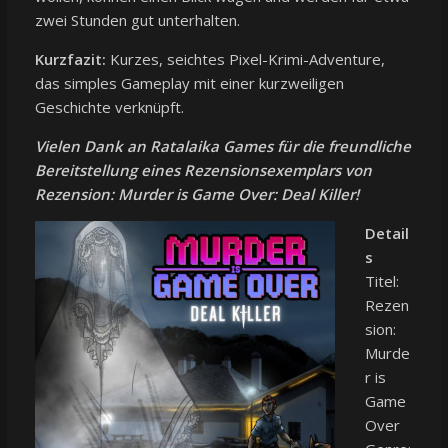
zwei Stunden gut unterhalten.
Kurzfazit:
Kurzes, seichtes Pixel-Krimi-Adventure,
das simples Gameplay mit einer kurzweiligen
Geschichte verknüpft.
Vielen Dank an Ratalaika Games für die freundliche
Bereitstellung eines Rezensionsexemplars von
Rezension: Murder is Game Over: Deal Killer!
Detail
s
Titel:
Rezen
sion:
Murde
r is
Game
Over