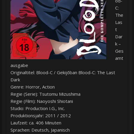
od-
C:
The
Las
t
Dar
k –
Ges
amt
ausgabe
Originaltitel: Blood-C / Gekijōban Blood-C: The Last
Dark
Genre: Horror, Action
Regie (Serie): Tsutomu Mizushima
Regie (Film): Naoyoshi Shiotani
Studio: Production I.G., Inc.
Produktionsjahr: 2011 / 2012
Laufzeit: ca. 406 Minuten
Sprachen: Deutsch, Japanisch