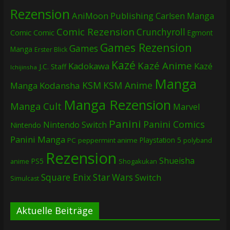
Rezension
AniMoon Publishing
Carlsen Manga
Comic Rezension
Crunchyroll
Comic
Comic
Egmont
Games Rezension
Games
Manga
Erster Blick
Kazé
Kazé Anime
Kadokawa
Kazé
J.C. Staff
Ichijinsha
Manga
KSM
KSM Anime
Manga
Kodansha
Manga Rezension
Manga Cult
Marvel
Panini
Panini Comics
Nintendo Switch
Nintendo
Panini Manga
Playstation 5
PC
peppermint anime
polyband
Rezension
Shueisha
PS5
Shogakukan
anime
Square Enix
Star Wars
Switch
Simulcast
Aktuelle Beiträge