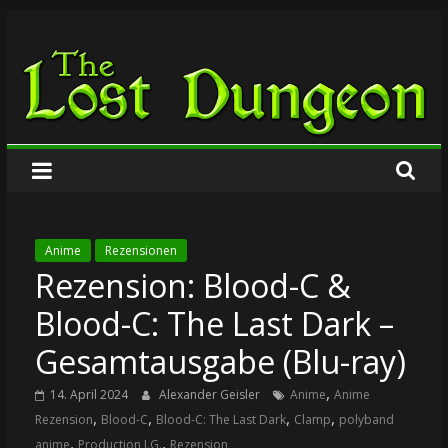
Zum
The
Inhalt
springen
Lost
Dungeon
Anime
Rezensionen
Rezension: Blood-C &
Blood-C: The Last Dark –
Gesamtausgabe (Blu-ray)
,
14. April 2024
Alexander Geisler
Anime
Anime
,
,
,
,
Rezension
Blood-C
Blood-C: The Last Dark
Clamp
polyband
,
,
anime
Production I.G.
Rezension