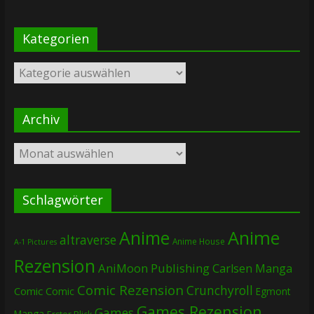
Kategorien
Kategorien
Archiv
Archiv
Schlagwörter
Anime
Anime
altraverse
Anime House
A-1 Pictures
Rezension
AniMoon Publishing
Carlsen Manga
Comic Rezension
Crunchyroll
Comic
Comic
Egmont
Games Rezension
Games
Manga