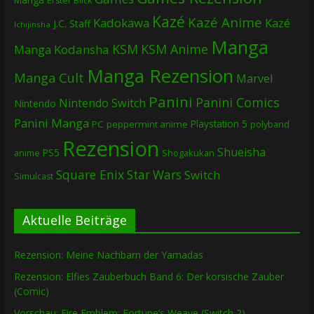
Erster Blick
Kazé
Kazé Anime
Kadokawa
Kazé
J.C. Staff
Ichijinsha
Manga
KSM
KSM Anime
Manga
Kodansha
Manga Rezension
Manga Cult
Marvel
Panini
Panini Comics
Nintendo Switch
Nintendo
Panini Manga
Playstation 5
PC
peppermint anime
polyband
Rezension
Shueisha
PS5
Shogakukan
anime
Square Enix
Star Wars
Switch
Simulcast
Aktuelle Beiträge
Rezension: Meine Nachbarn der Yamadas
Rezension: Elfies Zauberbuch Band 6: Der korsische Zauber
(Comic)
Vorschau: Fire Emblem: Fortune’s Weave (Switch 2)