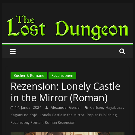
Zum
The
Inhalt
springen
Lost
Dungeon
Bücher & Romane
Rezensionen
Rezension: Lonely Castle
in the Mirror (Roman)
,
,
14. Januar 2024
Alexander Geisler
Carlsen
Hayabusa
,
,
,
Kagami no Kojō
Lonely Castle in the Mirror
Poplar Publishing
,
,
Rezension
Roman
Roman Rezension