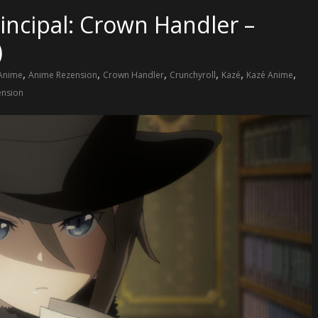
incipal: Crown Handler –
)
,
,
,
,
,
,
Anime
Anime Rezension
Crown Handler
Crunchyroll
Kazé
Kazé Anime
ension