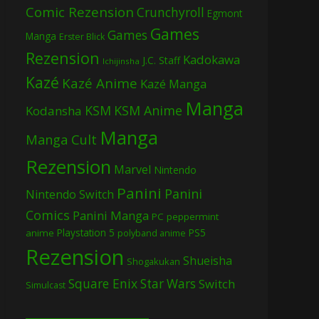
Comic Rezension
Crunchyroll
Egmont
Games
Games
Manga
Erster Blick
Rezension
Kadokawa
J.C. Staff
Ichijinsha
Kazé
Kazé Anime
Kazé Manga
Manga
KSM
KSM Anime
Kodansha
Manga
Manga Cult
Rezension
Marvel
Nintendo
Panini
Panini
Nintendo Switch
Comics
Panini Manga
PC
peppermint
Playstation 5
PS5
anime
polyband anime
Rezension
Shueisha
Shogakukan
Square Enix
Star Wars
Switch
Simulcast