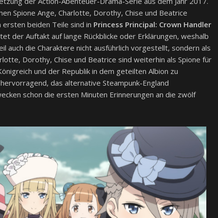
setzung der Action-Abenteuer-Drama-Serie aus dem Jahr 2017.
chen Spione Ange, Charlotte, Dorothy, Chise und Beatrice
 ersten beiden Teile sind in
Princess Principal: Crown Handler
t der Auftakt auf lange Rückblicke oder Erklärungen, weshalb
il auch die Charaktere nicht ausführlich vorgestellt, sondern als
lotte, Dorothy, Chise und Beatrice sind weiterhin als Spione für
önigreich und der Republik in dem geteilten Albion zu
n hervorragend, das alternative Steampunk-England
 wecken schon die ersten Minuten Erinnerungen an die zwölf