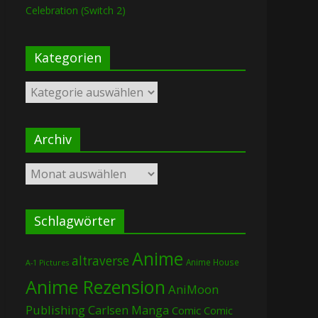
Celebration (Switch 2)
Kategorien
Kategorien
Archiv
Archiv
Schlagwörter
Anime
altraverse
Anime House
A-1 Pictures
Anime Rezension
AniMoon
Publishing
Carlsen Manga
Comic
Comic