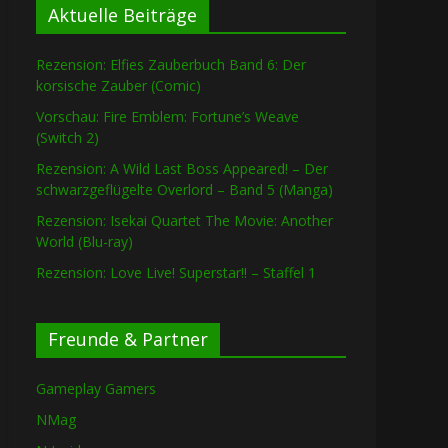
Aktuelle Beiträge
Rezension: Elfies Zauberbuch Band 6: Der
korsische Zauber (Comic)
Vorschau: Fire Emblem: Fortune’s Weave
(Switch 2)
Rezension: A Wild Last Boss Appeared! – Der
schwarzgeflügelte Overlord – Band 5 (Manga)
Rezension: Isekai Quartet The Movie: Another
World (Blu-ray)
Rezension: Love Live! Superstar!! – Staffel 1
Freunde & Partner
Gameplay Gamers
NMag