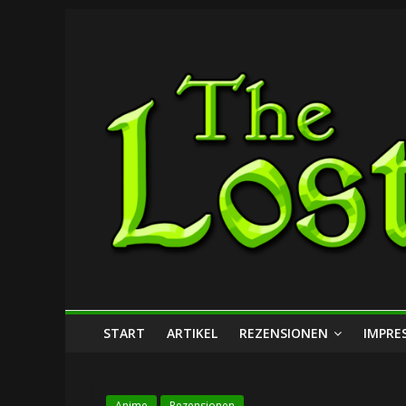
Zum
The
Inhalt
springen
Lost
Dungeon
START
ARTIKEL
REZENSIONEN
IMPRE
Anime
Rezensionen