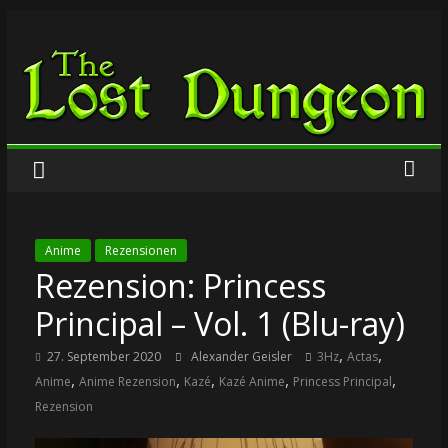
Zum
The
Inhalt
springen
Lost
Dungeon
Anime
Rezensionen
Rezension: Princess
Principal – Vol. 1 (Blu-ray)
,
,
27. September 2020
Alexander Geisler
3Hz
Actas
,
,
,
,
,
Anime
Anime Rezension
Kazé
Kazé Anime
Princess Principal
Rezension