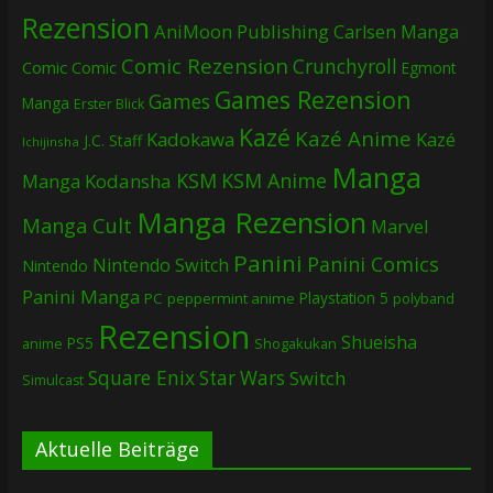
Rezension
AniMoon Publishing
Carlsen Manga
Comic Rezension
Crunchyroll
Comic
Comic
Egmont
Games Rezension
Games
Manga
Erster Blick
Kazé
Kazé Anime
Kadokawa
Kazé
J.C. Staff
Ichijinsha
Manga
KSM
KSM Anime
Manga
Kodansha
Manga Rezension
Manga Cult
Marvel
Panini
Panini Comics
Nintendo Switch
Nintendo
Panini Manga
Playstation 5
PC
peppermint anime
polyband
Rezension
Shueisha
PS5
Shogakukan
anime
Square Enix
Star Wars
Switch
Simulcast
Aktuelle Beiträge