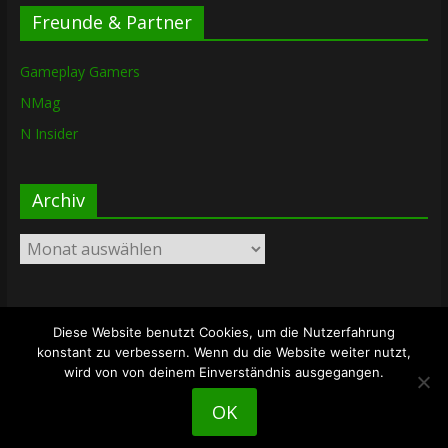
Freunde & Partner
Gameplay Gamers
NMag
N Insider
Archiv
Archiv
Diese Website benutzt Cookies, um die Nutzerfahrung
Copyright © 2026
The Lost Dungeon
. Alle Rechte vorbehalten.
konstant zu verbessern. Wenn du die Website weiter nutzt,
Theme: ColorMag von
ThemeGrill
. Bereitgestellt von
wird von von deinem Einverständnis ausgegangen.
WordPress
.
OK