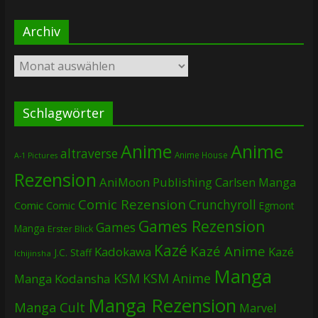
Archiv
Archiv
Schlagwörter
Anime
Anime
altraverse
Anime House
A-1 Pictures
Rezension
AniMoon Publishing
Carlsen Manga
Comic Rezension
Crunchyroll
Comic
Comic
Egmont
Games Rezension
Games
Manga
Erster Blick
Kazé
Kazé Anime
Kadokawa
Kazé
J.C. Staff
Ichijinsha
Manga
KSM
KSM Anime
Manga
Kodansha
Manga Rezension
Manga Cult
Marvel