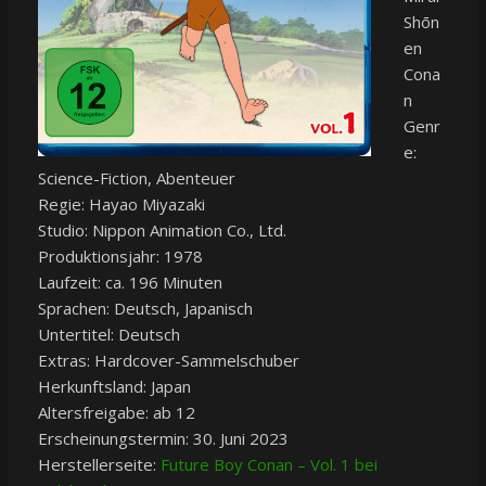
Shōn
en
Cona
n
Genr
e:
Science-Fiction, Abenteuer
Regie: Hayao Miyazaki
Studio: Nippon Animation Co., Ltd.
Produktionsjahr: 1978
Laufzeit: ca. 196 Minuten
Sprachen: Deutsch, Japanisch
Untertitel: Deutsch
Extras: Hardcover-Sammelschuber
Herkunftsland: Japan
Altersfreigabe: ab 12
Erscheinungstermin: 30. Juni 2023
Herstellerseite:
Future Boy Conan – Vol. 1 bei