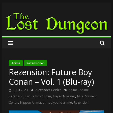
Zum
The
Inhalt
springen
Lost
Dungeon
Anime
Rezensionen
Rezension: Future Boy
Conan – Vol. 1 (Blu-ray)
,
8. Juli 2023
Alexander Geisler
Anime
Anime
,
,
,
Rezension
Future Boy Conan
Hayao Miyazaki
Mirai Shōnen
,
,
,
Conan
Nippon Animation
polyband anime
Rezension