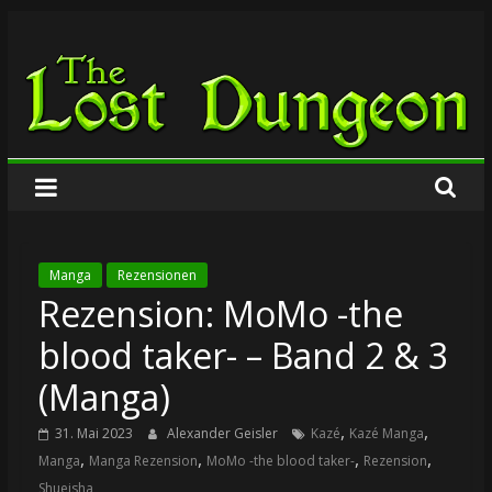
Zum
The
Inhalt
springen
Lost
Dungeon
Manga
Rezensionen
Rezension: MoMo -the
blood taker- – Band 2 & 3
(Manga)
,
,
31. Mai 2023
Alexander Geisler
Kazé
Kazé Manga
,
,
,
,
Manga
Manga Rezension
MoMo -the blood taker-
Rezension
Shueisha