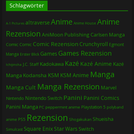
Schlagwörter
Anime
Anime
altraverse
Anime House
A-1 Pictures
Rezension
AniMoon Publishing
Carlsen Manga
Comic Rezension
Crunchyroll
Comic
Comic
Egmont
Games Rezension
Games
Manga
Erster Blick
Kazé
Kazé Anime
Kadokawa
Kazé
J.C. Staff
Ichijinsha
Manga
KSM
KSM Anime
Manga
Kodansha
Manga Rezension
Manga Cult
Marvel
Panini
Panini Comics
Nintendo Switch
Nintendo
Panini Manga
Playstation 5
PC
peppermint anime
polyband
Rezension
Shueisha
PS5
Shogakukan
anime
Square Enix
Star Wars
Switch
Simulcast