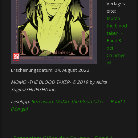
Verlagss
eite:
MoMo -
the blood
taker- –
Band 3
bei
Crunchyr
oll
Erscheinungsdatum: 04. August 2022
MOMO -THE BLOOD TAKER- © 2019 by Akira
Sugito/SHUEISHA Inc.
Lesetipp:
Rezension: MoMo -the blood taker- – Band 1
(Manga)