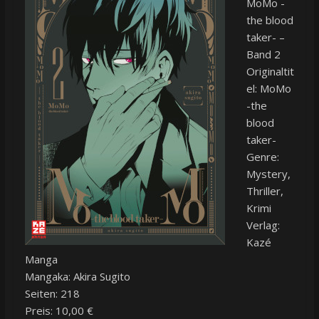
MoMo -
the blood
taker- –
Band 2
Originaltit
el: MoMo
-the
blood
taker-
Genre:
Mystery,
Thriller,
Krimi
Verlag:
Kazé
Manga
Mangaka: Akira Sugito
Seiten: 218
Preis: 10,00 €