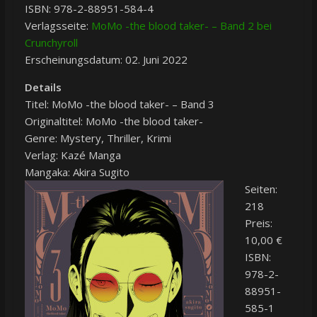
ISBN: 978-2-88951-584-4
Verlagsseite:
MoMo -the blood taker- – Band 2 bei
Crunchyroll
Erscheinungsdatum: 02. Juni 2022
Details
Titel: MoMo -the blood taker- – Band 3
Originaltitel: MoMo -the blood taker-
Genre: Mystery, Thriller, Krimi
Verlag: Kazé Manga
Mangaka: Akira Sugito
Seiten:
218
Preis:
10,00 €
ISBN:
978-2-
88951-
585-1