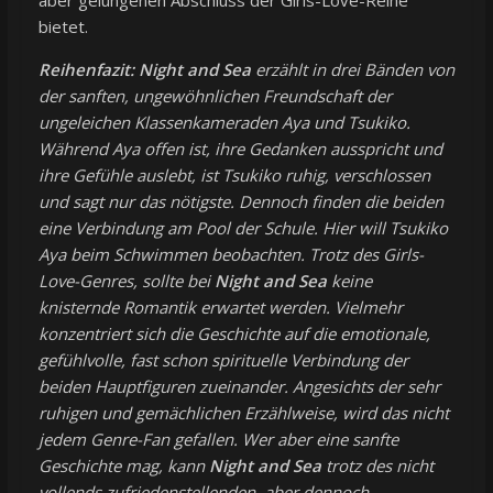
aber gelungenen Abschluss der Girls-Love-Reihe
bietet.
Reihenfazit:
Night and Sea
erzählt in drei Bänden von
der sanften, ungewöhnlichen Freundschaft der
ungeleichen Klassenkameraden Aya und Tsukiko.
Während Aya offen ist, ihre Gedanken ausspricht und
ihre Gefühle auslebt, ist Tsukiko ruhig, verschlossen
und sagt nur das nötigste. Dennoch finden die beiden
eine Verbindung am Pool der Schule. Hier will Tsukiko
Aya beim Schwimmen beobachten. Trotz des Girls-
Love-Genres, sollte bei
Night and Sea
keine
knisternde Romantik erwartet werden. Vielmehr
konzentriert sich die Geschichte auf die emotionale,
gefühlvolle, fast schon spirituelle Verbindung der
beiden Hauptfiguren zueinander. Angesichts der sehr
ruhigen und gemächlichen Erzählweise, wird das nicht
jedem Genre-Fan gefallen. Wer aber eine sanfte
Geschichte mag, kann
Night and Sea
trotz des nicht
vollends zufriedenstellenden, aber dennoch