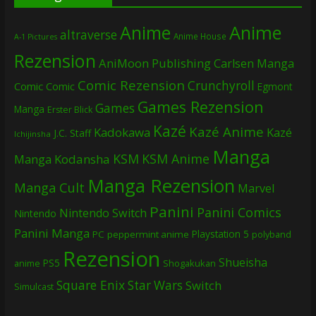
Anime
Anime
altraverse
Anime House
A-1 Pictures
Rezension
AniMoon Publishing
Carlsen Manga
Comic Rezension
Crunchyroll
Comic
Comic
Egmont
Games Rezension
Games
Manga
Erster Blick
Kazé
Kazé Anime
Kadokawa
Kazé
J.C. Staff
Ichijinsha
Manga
KSM
KSM Anime
Manga
Kodansha
Manga Rezension
Manga Cult
Marvel
Panini
Panini Comics
Nintendo Switch
Nintendo
Panini Manga
Playstation 5
PC
peppermint anime
polyband
Rezension
Shueisha
PS5
Shogakukan
anime
Square Enix
Star Wars
Switch
Simulcast