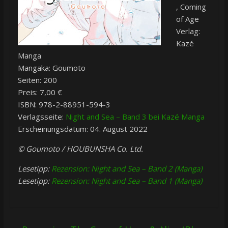
, Coming
of Age
Verlag:
Kazé
Manga
Mangaka: Goumoto
Seiten: 200
Preis: 7,00 €
ISBN: 978-2-88951-594-3
Verlagsseite:
Night and Sea – Band 3 bei Kazé Manga
Erscheinungsdatum: 04. August 2022
© Goumoto / HOUBUNSHA Co. Ltd.
Lesetipp:
Rezension: Night and Sea – Band 2 (Manga)
Lesetipp:
Rezension: Night and Sea – Band 1 (Manga)