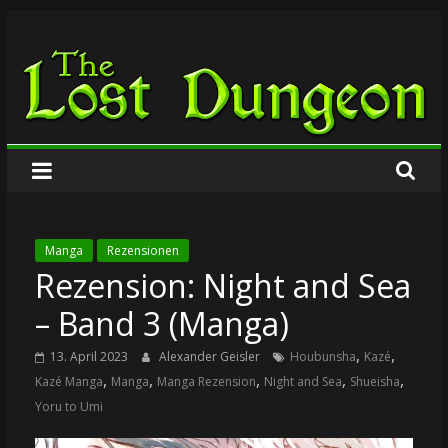
Zum
The
Inhalt
springen
Lost
Dungeon
Manga
Rezensionen
Rezension: Night and Sea
– Band 3 (Manga)
,
,
13. April 2023
Alexander Geisler
Houbunsha
Kazé
,
,
,
,
,
Kazé Manga
Manga
Manga Rezension
Night and Sea
Shueisha
Yoru to Umi