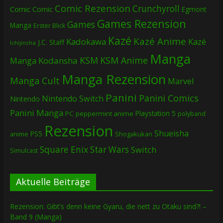
Comic Rezension
Crunchyroll
Comic
Comic
Egmont
Games Rezension
Games
Manga
Erster Blick
Kazé
Kazé Anime
Kadokawa
Kazé
J.C. Staff
Ichijinsha
Manga
KSM
KSM Anime
Manga
Kodansha
Manga Rezension
Manga Cult
Marvel
Panini
Panini Comics
Nintendo Switch
Nintendo
Panini Manga
Playstation 5
PC
peppermint anime
polyband
Rezension
Shueisha
PS5
Shogakukan
anime
Square Enix
Star Wars
Switch
Simulcast
Aktuelle Beiträge
Rezension: Gibt’s denn keine Gyaru, die nett zu Otaku sind?! –
Band 9 (Manga)