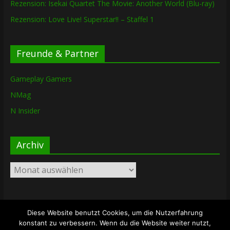
Rezension: Isekai Quartet The Movie: Another World (Blu-ray)
Rezension: Love Live! Superstar!! – Staffel 1
Freunde & Partner
Gameplay Gamers
NMag
N Insider
Archiv
Archiv
Diese Website benutzt Cookies, um die Nutzerfahrung
Copyright © 2026
The Lost Dungeon
. Alle Rechte vorbehalten.
konstant zu verbessern. Wenn du die Website weiter nutzt,