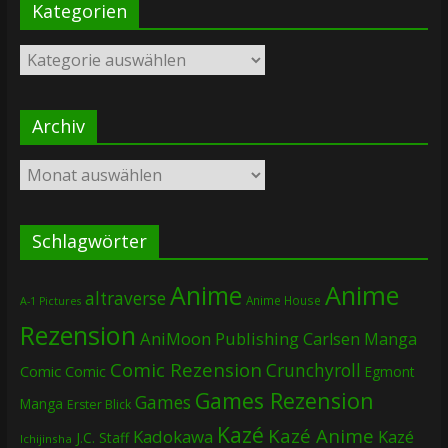
Kategorien
Kategorien
Archiv
Archiv
Schlagwörter
Anime
Anime
altraverse
Anime House
A-1 Pictures
Rezension
AniMoon Publishing
Carlsen Manga
Comic Rezension
Crunchyroll
Comic
Comic
Egmont
Games Rezension
Games
Manga
Erster Blick
Kazé
Kazé Anime
Kadokawa
Kazé
J.C. Staff
Ichijinsha