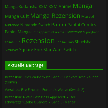
Manga
KSM
KSM Anime
Manga
Kodansha
Manga Rezension
Manga Cult
Marvel
Panini
Panini Comics
Nintendo Switch
Nintendo
Panini Manga
Playstation 5
PC
peppermint anime
polyband
Rezension
Shueisha
PS5
Shogakukan
anime
Square Enix
Star Wars
Switch
Simulcast
Aktuelle Beiträge
Rezension: Elfies Zauberbuch Band 6: Der korsische Zauber
(Comic)
Vorschau: Fire Emblem: Fortune’s Weave (Switch 2)
Rezension: A Wild Last Boss Appeared! – Der
schwarzgeflügelte Overlord – Band 5 (Manga)