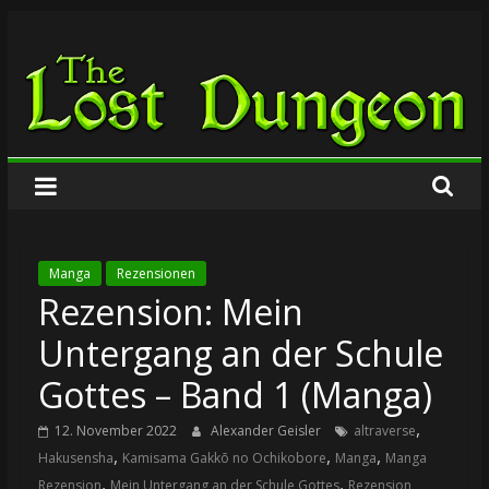
Zum
The
Inhalt
springen
Lost
Dungeon
Manga
Rezensionen
Rezension: Mein
Untergang an der Schule
Gottes – Band 1 (Manga)
,
12. November 2022
Alexander Geisler
altraverse
,
,
,
Hakusensha
Kamisama Gakkō no Ochikobore
Manga
Manga
,
,
Rezension
Mein Untergang an der Schule Gottes
Rezension