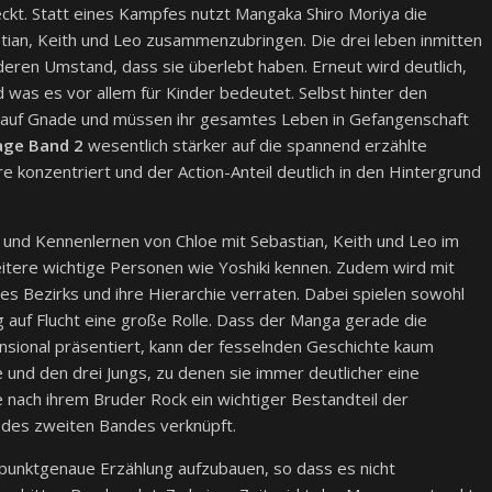
deckt. Statt eines Kampfes nutzt Mangaka Shiro Moriya die
stian, Keith und Leo zusammenzubringen. Die drei leben inmitten
eren Umstand, dass sie überlebt haben. Erneut wird deutlich,
d was es vor allem für Kinder bedeutet. Selbst hinter den
auf Gnade und müssen ihr gesamtes Leben in Gefangenschaft
Cage Band 2
wesentlich stärker auf die spannend erzählte
 konzentriert und der Action-Anteil deutlich in den Hintergrund
nd Kennenlernen von Chloe mit Sebastian, Keith und Leo im
eitere wichtige Personen wie Yoshiki kennen. Zudem wird mit
es Bezirks und ihre Hierarchie verraten. Dabei spielen sowohl
g auf Flucht eine große Rolle. Dass der Manga gerade die
nsional präsentiert, kann der fesselnden Geschichte kaum
e und den drei Jungs, zu denen sie immer deutlicher eine
e nach ihrem Bruder Rock ein wichtiger Bestandteil der
 des zweiten Bandes verknüpft.
 punktgenaue Erzählung aufzubauen, so dass es nicht