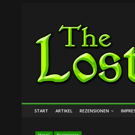
Zum
The
Inhalt
springen
Lost
Dungeon
START
ARTIKEL
REZENSIONEN
IMPRE
Manga
Rezensionen