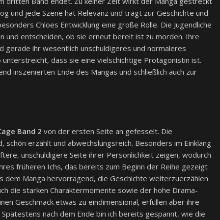
m dritten Band endet. Zu keiner Zeit wirkt der Manga gestreckt
og und jede Szene hat Relevanz und trägt zur Geschichte und
 besonders Chloes Entwicklung eine große Rolle. Die Jugendliche
 und entscheiden, ob sie erneut bereit ist zu morden. Ihre
nd gerade ihr wesentlich unschuldigeres und normaleres
nterstreicht, dass sie eine vielschichtige Protagonistin ist.
nd inszenierten Ende des Mangas und schließlich auch zur
 Cage Band 2
von der ersten Seite an gefesselt. Die
, schön erzählt und abwechslungsreich. Besonders im Einklang
ftere, unschuldigere Seite ihrer Persönlichkeit zeigen, wodurch
n ihres früheren Ichs, das bereits zum Beginn der Reihe gezeigt
 es dem Manga hervorragend, die Geschichte weiterzuerzählen
uch die starken Charaktermomente sowie der hohe Drama-
meinen Geschmack etwas zu eindimensional, erfüllen aber ihre
 Spätestens nach dem Ende bin ich bereits gespannt, wie die