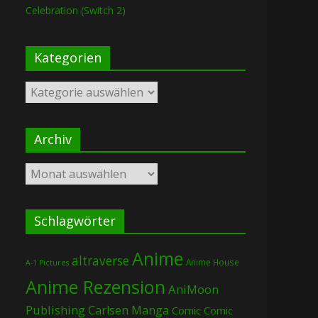
Celebration (Switch 2)
Kategorien
Kategorien
Archiv
Archiv
Schlagwörter
Anime
altraverse
Anime House
A-1 Pictures
Anime Rezension
AniMoon
Publishing
Carlsen Manga
Comic
Comic