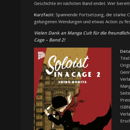
Geschichte im nächsten Band endet. Wer bereits
Kurzfazit:
Spannende Fortsetzung, die starke C
gelungenen Wendungen und etwas Action zu fes
Vielen Dank an
Manga Cult
für die freundlic
Cage – Band 2!
Deta
Titel
Origi
Genr
Verl
Mang
Seit
Prei
ISBN
Verl
Ersc