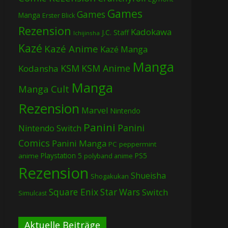
Games
Games
Manga
Erster Blick
Rezension
Kadokawa
J.C. Staff
Ichijinsha
Kazé
Kazé Anime
Kazé Manga
Manga
KSM
KSM Anime
Kodansha
Manga
Manga Cult
Rezension
Marvel
Nintendo
Panini
Panini
Nintendo Switch
Comics
Panini Manga
PC
peppermint
Playstation 5
PS5
anime
polyband anime
Rezension
Shueisha
Shogakukan
Square Enix
Star Wars
Switch
Simulcast
Aktuelle Beiträge