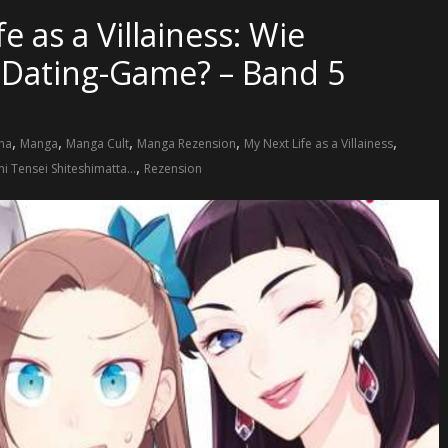
e as a Villainess: Wie
 Dating-Game? – Band 5
,
,
,
,
,
sha
Manga
Manga Cult
Manga Rezension
My Next Life as a Villainess
,
i Tensei Shiteshimatta…
Rezension