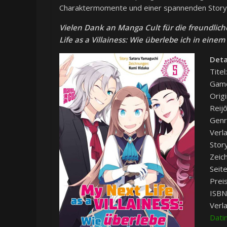
Charaktermomente und einer spannenden Storye
Vielen Dank an
Manga Cult
für die freundlic
Life as a Villainess: Wie überlebe ich in ein
Deta
Titel
Game
Orig
Reij
Genr
Verl
Stor
Zeic
Seit
Prei
ISBN
Verl
Dati