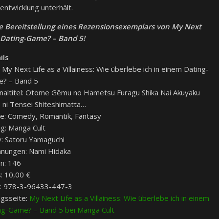
ntwicklung unterhält.
he Bereitstellung eines Rezensionsexemplars von My Next
em Dating-Game? – Band 5!
ils
: My Next Life as a Villainess: Wie überlebe ich in einem Dating-
? – Band 5
inaltitel: Otome Gēmu no Hametsu Furagu Shika Nai Akuyaku
ō ni Tensei Shiteshimatta…
e: Comedy, Romantik, Fantasy
ag: Manga Cult
y: Satoru Yamaguchi
hnungen: Nami Hidaka
en: 146
s: 10,00 €
: 978-3-96433-447-3
agsseite:
My Next Life as a Villainess: Wie überlebe ich in einem
ng-Game? – Band 5 bei Manga Cult