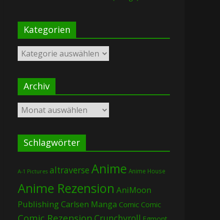
Kategorien
Kategorien
Archiv
Archiv
Schlagwörter
Anime
altraverse
Anime House
A-1 Pictures
Anime Rezension
AniMoon
Publishing
Carlsen Manga
Comic
Comic
Comic Rezension
Crunchyroll
Egmont