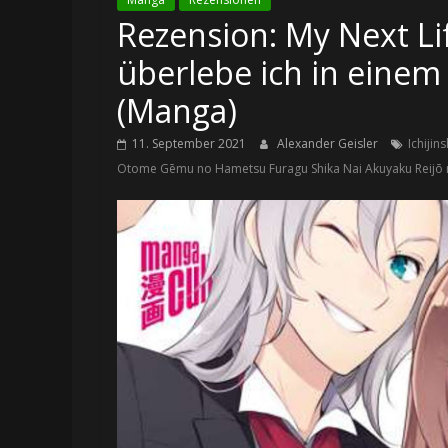
Rezension: My Next Lif
überlebe ich in einem
(Manga)
11. September 2021
Alexander Geisler
Ichijin
Otome Gēmu no Hametsu Furagu Shika Nai Akuyaku Reijō n