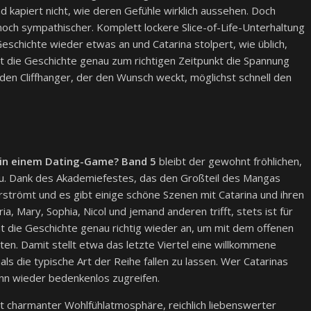
d kapiert nicht, wie deren Gefühle wirklich aussehen. Doch
noch sympathischer. Komplett lockere Slice-of-Life-Unterhaltung
Geschichte wieder etwas an und Catarina stolpert, wie üblich,
ht die Geschichte genau zum richtigen Zeitpunkt die Spannung
nden Cliffhanger, der den Wunsch weckt, möglichst schnell den
ch in einem Dating-Game? Band 5
bleibt der gewohnt fröhlichen,
reu. Dank des Akademiefestes, das den Großteil des Mangas
rströmt und es gibt einige schöne Szenen mit Catarina und ihren
a, Mary, Sophia, Nicol und jemand anderen trifft, stets ist für
 die Geschichte genau richtig wieder an, um mit dem offenen
en. Damit stellt etwa das letzte Viertel eine willkommene
s die typische Art der Reihe fallen zu lassen. Wer Catarinas
nn wieder bedenkenlos zugreifen.
 charmanter Wohlfühlatmosphäre, reichlich liebenswerter