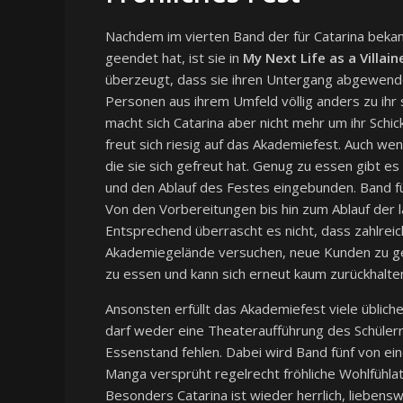
Nachdem im vierten Band der für Catarina bek
geendet hat, ist sie in
My Next Life as a Villai
überzeugt, dass sie ihren Untergang abgewendet
Personen aus ihrem Umfeld völlig anders zu ihr s
macht sich Catarina aber nicht mehr um ihr Schick
freut sich riesig auf das Akademiefest. Auch wen
die sie sich gefreut hat. Genug zu essen gibt es
und den Ablauf des Festes eingebunden. Band fün
Von den Vorbereitungen bis hin zum Ablauf der
Entsprechend überrascht es nicht, dass zahlre
Akademiegelände versuchen, neue Kunden zu gewin
zu essen und kann sich erneut kaum zurückhalte
Ansonsten erfüllt das Akademiefest viele üblic
darf weder eine Theateraufführung des Schülerr
Essenstand fehlen. Dabei wird Band fünf von ei
Manga versprüht regelrecht fröhliche Wohlfüh
Besonders Catarina ist wieder herrlich, liebenswe