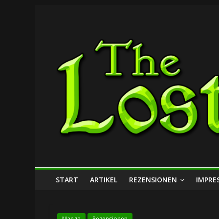
Zum
The
Inhalt
springen
Lost
Dungeon
START
ARTIKEL
REZENSIONEN
IMPRE
Manga
Rezensionen