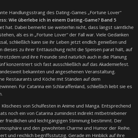
annte Handlungsstrang des Dating-Games „Fortune Lover“
ness: Wie überlebe ich in einem Dating-Game? Band 5
 hat. Dabei bemerkt sie weiterhin nicht, dass längst sämtliche
tehen, als es in „Fortune Lover“ der Fall war. Viele Gedanken
sal, schließlich kann sie ihr Leben jetzt endlich genießen und
n dieses zu ihrer Enttäuschung nicht die Speisen parat hält, auf
 trotzdem und ihre Freunde sind natürlich auch in die Planung
f konzentriert sich fast ausschließlich auf das Akademiefest.
 landesweit bekannten und angesehenen Veranstaltung.
iche Restaurants und Köche mit Ständen auf dem
nen. Für Catarina ein Schlaraffenland, schließlich liebt sie es
n.
he Klischees von Schulfesten in Anime und Manga. Entsprechend
ats noch ein von Catarina zumindest indirekt mitbetriebener
ner friedlichen und leichtgängigen Stimmung bestimmt. Der
latmosphäre und den gewohnten Charme und Humor der Reihe.
rt und reichlich begriffsstutzig. Gerade im Hinblick auf ihre