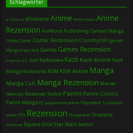
Schlagwörter
Anime
Anime
altraverse
Anime House
A-1 Pictures
Rezension
AniMoon Publishing
Carlsen Manga
Comic Rezension
Crunchyroll
Comic
Comic
Egmont
Games Rezension
Games
Manga
Erster Blick
Kazé
Kazé Anime
Kadokawa
Kazé
J.C. Staff
Ichijinsha
Manga
KSM
KSM Anime
Manga
Kodansha
Manga Rezension
Manga Cult
Marvel
Panini
Panini Comics
Nintendo Switch
Nintendo
Panini Manga
Playstation 5
PC
peppermint anime
polyband
Rezension
Shueisha
PS5
Shogakukan
anime
Square Enix
Star Wars
Switch
Simulcast