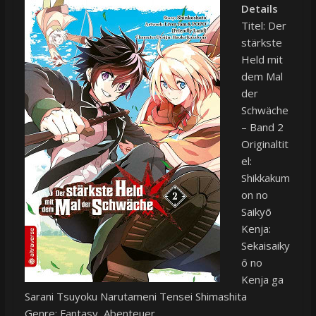
Details
Titel: Der
stärkste
Held mit
dem Mal
der
Schwäche
– Band 2
Originaltit
el:
Shikkakum
on no
Saikyō
Kenja:
Sekaisaiky
ō no
Kenja ga
Sarani Tsuyoku Narutameni Tensei Shimashita
Genre: Fantasy, Abenteuer