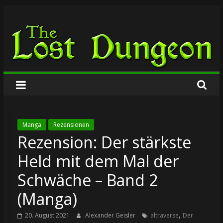
Zum
The
Inhalt
springen
Lost
Dungeon
Manga
Rezensionen
Rezension: Der stärkste
Held mit dem Mal der
Schwäche – Band 2
(Manga)
,
20. August 2021
Alexander Geisler
altraverse
Der