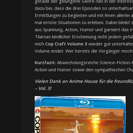
gerade der gelungene Genre-Mix in der interes
dazu bei, dass die drei Episoden so unterhaltsam
Ermittlungen zu begleiten und mit ihnen allerlei
mal ernste Situationen zu erleben. Dabei bleibt
aus Spannung, Action, Humor und garniert das mi
Tilarnas kindlicher Erscheinung nicht jedem gefal
mich
Cop Craft Volume 3
wieder gut unterhalten
Volume endet. Wer bereits die Vorgänger mochte
Kurzfazit:
Abwechslungsreiche Science-Fiction-F
Action und Humor sowie den sympathischen Char
Vielen Dank an Anime House für die freundli
– Vol. 3!