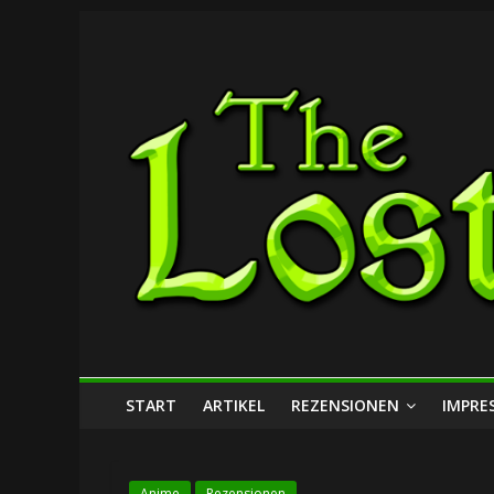
Zum
The
Inhalt
springen
Lost
Dungeon
START
ARTIKEL
REZENSIONEN
IMPRE
Anime
Rezensionen