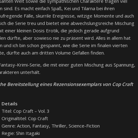
santen Welt sowie die sympathischen Charaktere tragen viel
 sind. Es macht einfach Spaß, Kei und Tilarna bei ihren
 aufregende Fälle, skurrile Ereignisse, witzige Momente und auch
 sich die Serie treu und bietet eine abwechslungsreiche Mischung
t einer kleinen Dosis Erotik, die jedoch gerade aufgrund
len dürfte, aber sowieso nie zu präsent wird. Alles in allem hat
 und ich bin schon gespannt, wie die Serie im finalen vierten
, dürfte auch am dritten Volume Gefallen finden.
antasy-Krimi-Serie, die mit einer guten Mischung aus Spannung,
akteren unterhält.
che Bereitstellung eines Rezensionsexemplars von Cop Craft
Details
Titel: Cop Craft – Vol. 3
Originaltitel: Cop Craft
Genre: Action, Fantasy, Thriller, Science-Fiction
Regie: Shin Itagaki