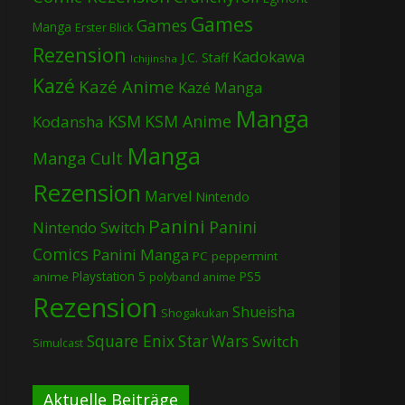
Games
Games
Manga
Erster Blick
Rezension
Kadokawa
J.C. Staff
Ichijinsha
Kazé
Kazé Anime
Kazé Manga
Manga
KSM
KSM Anime
Kodansha
Manga
Manga Cult
Rezension
Marvel
Nintendo
Panini
Panini
Nintendo Switch
Comics
Panini Manga
PC
peppermint
Playstation 5
PS5
anime
polyband anime
Rezension
Shueisha
Shogakukan
Square Enix
Star Wars
Switch
Simulcast
Aktuelle Beiträge