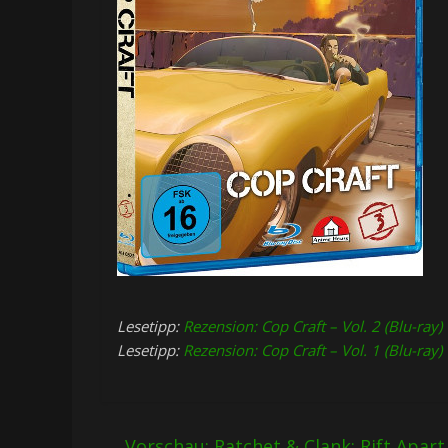
Lesetipp:
Rezension: Cop Craft – Vol. 2 (Blu-ray)
Lesetipp:
Rezension: Cop Craft – Vol. 1 (Blu-ray)
←
Vorschau: Ratchet & Clank: Rift Apart