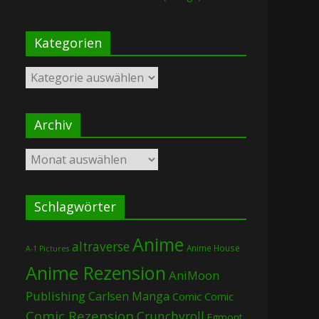
Kategorien
Kategorien
Archiv
Archiv
Schlagwörter
Anime
altraverse
Anime House
A-1 Pictures
Anime Rezension
AniMoon
Publishing
Carlsen Manga
Comic
Comic
Comic Rezension
Crunchyroll
Egmont