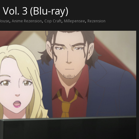
Vol. 3 (Blu-ray)
,
,
,
,
House
Anime Rezension
Cop Craft
Millepensee
Rezension