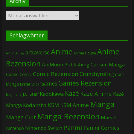
Archiv
Archiv
Schlagwörter
Anime
Anime
altraverse
Anime House
A-1 Pictures
Rezension
AniMoon Publishing
Carlsen Manga
Comic Rezension
Crunchyroll
Comic
Comic
Egmont
Games Rezension
Games
Manga
Erster Blick
Kazé
Kazé Anime
Kadokawa
Kazé
J.C. Staff
Ichijinsha
Manga
KSM
KSM Anime
Manga
Kodansha
Manga Rezension
Manga Cult
Marvel
Panini
Panini Comics
Nintendo Switch
Nintendo