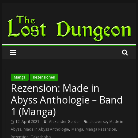
Zum
The
Inhalt
springen
Lost
Dungeon
Manga
Rezensionen
Rezension: Made in
Abyss Anthologie – Band
1 (Manga)
,
12. April 2021
Alexander Geisler
altraverse
Made in
,
,
,
,
Abyss
Made in Abyss Anthologie
Manga
Manga Rezension
,
Rezension
Takeshobo