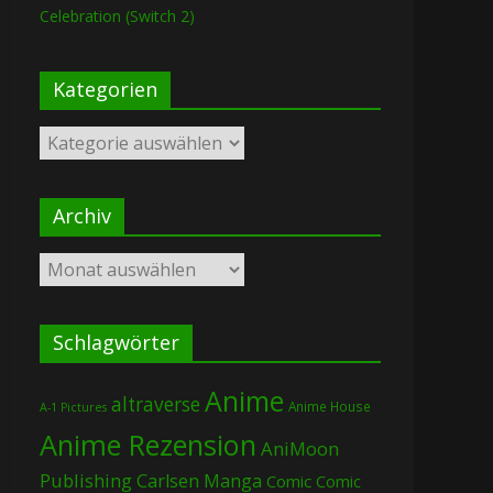
Celebration (Switch 2)
Kategorien
Kategorien
Archiv
Archiv
Schlagwörter
Anime
altraverse
Anime House
A-1 Pictures
Anime Rezension
AniMoon
Publishing
Carlsen Manga
Comic
Comic