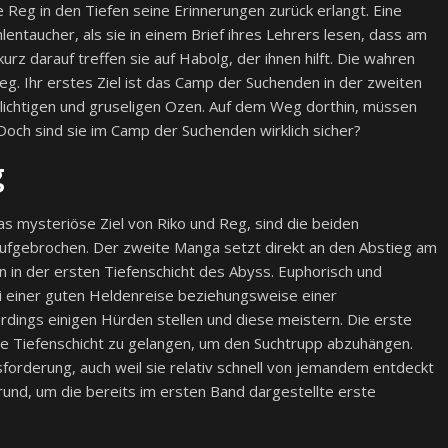
 Reg in den Tiefen seine Erinnerungen zurück erlangt. Eine
entaucher, als sie in einem Brief ihres Lehrers lesen, dass am
rz darauf treffen sie auf Habolg, der ihnen hilft. Die wahren
g. Ihr erstes Ziel ist das Camp der Suchenden in der zweiten
ielichtigen und gruseligen Ozen. Auf dem Weg dorthin, müssen
Doch sind sie im Camp der Suchenden wirklich sicher?
g
s mysteriöse Ziel von Riko und Reg, sind die beiden
aufgebrochen. Der zweite Manga setzt direkt an den Abstieg am
 in der ersten Tiefenschicht des Abyss. Euphorisch und
i einer guten Heldenreise beziehungsweise einer
erdings einigen Hürden stellen und diese meistern. Die erste
eite Tiefenschicht zu gelangen, um den Suchtrupp abzuhängen.
forderung, auch weil sie relativ schnell von jemandem entdeckt
Grund, um die bereits im ersten Band dargestellte erste