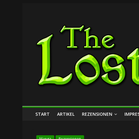
Zum
The
Inhalt
springen
Lost
Dungeon
START
ARTIKEL
REZENSIONEN
IMPRE
Manga
Rezensionen