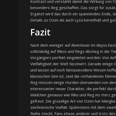
Kontrast und verstärkt damit die Wirkung von O
besonders Reg geschaffen. Das sorgt für zusätzl
Ergänzt wird das durch ein spannendes Ende, das 
Details zu Ozen als auch Lyza bereithält und gu
Fazit
Nach dem weniger auf Abenteuer im Abyss bezog
vollständig auf Rikos und Regs Abstieg in die T
Vorgängers perfekt eingeleitet worden. Von An
Vielfältigkeit der Welt fasziniert. Gerade einig
und lassen auf noch fantasievollere Wesen hof
klassischen Sinn ist, sind die vorhandenen Eleme
Reg müssen einige Hürden überwinden von denen 
interessanter neuer Charakter, die perfekt durch 
Mädchen genauso wie Riko und Reg ins Herz ges
gefreut. Die gruselige Art von Ozen hat Mangka
zeichnerische Vielfalt. Spätestens mit dem zwe
Reihe steckt. Fans etwas anderer und trotz des k