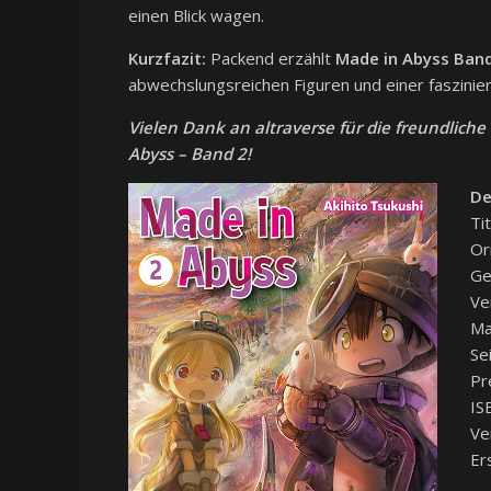
einen Blick wagen.
Kurzfazit:
Packend erzählt
Made in Abyss Ban
abwechslungsreichen Figuren und einer fasziniere
Vielen Dank an altraverse für die freundlich
Abyss – Band 2!
De
Ti
Or
Ge
Ve
Ma
Se
Pr
IS
Ve
Er