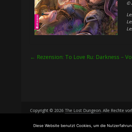
© 
Le
Le
Le
←
Rezension: To Love Ru: Darkness – Vol.
Copyright © 2026
The Lost Dungeon
. Alle Rechte vo
Theme: ColorMag von
ThemeGrill
. Bereitgestellt von
Diese Website benutzt Cookies, um die Nutzerfahrun