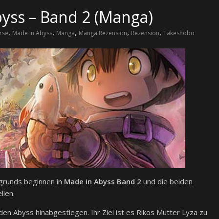
yss – Band 2 (Manga)
,
,
,
,
,
rse
Made in Abyss
Manga
Manga Rezension
Rezension
Takeshobo
grunds beginnen in
Made in Abyss Band 2
und die beiden
llen.
 den Abyss hinabgestiegen. Ihr Ziel ist es Rikos Mutter Lyza zu