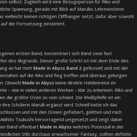
zen selbst. Zugleich wird eine Bezugsperson für Riko und
iche Spannung, gerade mit Blick auf Marulks Lehrmeisterin.
vielleicht keinen richtigen Cliffhanger setzt, dafür aber sowohl
t auf die Fortsetzung einstimmt.
enen ersten Band, konzentriert sich Band zwei fast
iefen des Abgrunds. Dieser große Schritt ist mit dem Ende des
fang an hat mich
Made in Abyss Band 2
gefesselt und mit der
e Gestalten auf die Riko und Reg treffen sind überaus gelungen
fen. Obwohl
Made in Abyss
keine direkte Heldenreise im
nte – wie in vielen anderen Werken – klar zu erkennen. Riko und
die größte Ozen zu sein scheint. Die Weißpfeife ist ein
ihre Schülerin Marulk ergänzt wird. Schnell hatte ich das
chlossen und mit den Dreien gefiebert, gelitten und mich
 Akihito Tsukushi hervorragend umgesetzt und zeigt dabei
iten Band offenbart
Made in Abyss
welches Potenzial in der
indlichen Stils durchaus erwachsener Fantasy, sollten definitiv