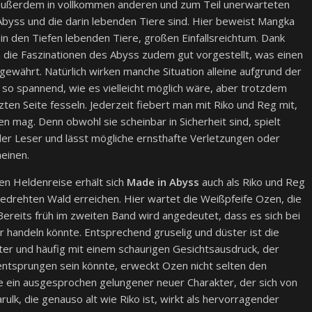
 außerdem in vollkommen anderen und zum Teil unerwarteten
r Abyss und die darin lebenden Tiere sind. Hier beweist Mangka
 in den Tiefen lebenden Tiere, großen Einfallsreichtum. Dank
 die Faszinationen des Abyss zudem gut vorgestellt, was einen
gewährt. Natürlich wirken manche Situation alleine aufgrund der
t so spannend, wie es vielleicht möglich wäre, aber trotzdem
zten Seite fesseln. Jederzeit fiebert man mit Riko und Reg mit,
en mag. Denn obwohl sie scheinbar in Sicherheit sind, spielt
er Leser und lässt mögliche ernsthafte Verletzungen oder
heinen.
hen Heldenreise erhält sich
Made in Abyss
auch als Riko und Reg
edrehten Wald erreichen. Hier wartet die Weißpfeife Ozen, die
Bereits früh im zweiten Band wird angedeutet, dass es sich bei
 handeln könnte. Entsprechend gruselig und düster ist die
ter und häufig mit einem schaurigen Gesichtsausdruck, der
 entsprungen sein könnte, erweckt Ozen nicht selten den
sie ein ausgesprochen gelungener neuer Charakter, der sich von
rulk, die genauso alt wie Riko ist, wirkt als hervorragender