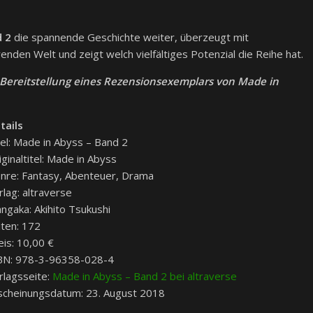
d 2
die spannende Geschichte weiter, überzeugt mit
nden Welt und zeigt welch vielfältiges Potenzial die Reihe hat.
e Bereitstellung eines Rezensionsexemplars von Made in
tails
tel: Made in Abyss – Band 2
iginaltitel: Made in Abyss
nre: Fantasy, Abenteuer, Drama
rlag: altraverse
ngaka: Akihito Tsukushi
iten: 172
eis: 10,00 €
BN: 978-3-96358-028-4
rlagsseite:
Made in Abyss – Band 2 bei altraverse
scheinungsdatum: 23. August 2018