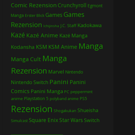
Comic Rezension
Crunchyroll
Egmont
Games
Games
Manga
Erster Blick
Rezension
Kadokawa
J.C. Staff
Ichijinsha
Kazé
Kazé Anime
Kazé Manga
Manga
KSM
KSM Anime
Kodansha
Manga
Manga Cult
Rezension
Marvel
Nintendo
Panini
Panini
Nintendo Switch
Comics
Panini Manga
PC
peppermint
Playstation 5
PS5
anime
polyband anime
Rezension
Shueisha
Shogakukan
Square Enix
Star Wars
Switch
Simulcast