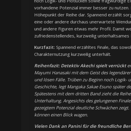
noch Logik- und Plotlücken sowie fragwürdige 
vorhandene Potenzial immer besser zu nutzen. Ban
Höhepunkt der Reihe dar. Spannend erzählt sor
eine oder andere durchaus unerwartete Wendung
und andere Figuren etwas mehr Profil. Damit w
zufriedenstellendes, kurzweilig unterhaltsames 
Kurzfazit:
Spannend erzähltes Finale, das sowo
Charakternutzung kurzweilig unterhält.
Reihenfazit:
Detektiv Akechi spielt verrückt
er
Mayumi Hanasaki mit dem Geist des legendären 
und lösen Fälle. Trüben zu Beginn noch Logik- 
Geschichte, legt Mangaka Sakae Esuno später de
Spätestens mit dem dritten Band zieht die Reihe 
Unterhaltung. Angesichts des gelungenen Finales
gezeigtem Potenzial deutliche Schwächen zeigt.
können einen Blick wagen.
Vielen Dank an Panini für die freundliche Be