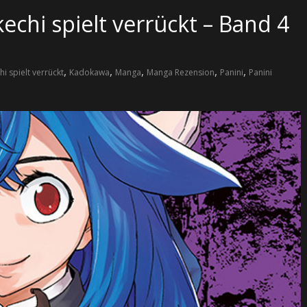
echi spielt verrückt – Band 4
,
,
,
,
,
hi spielt verrückt
Kadokawa
Manga
Manga Rezension
Panini
Panini