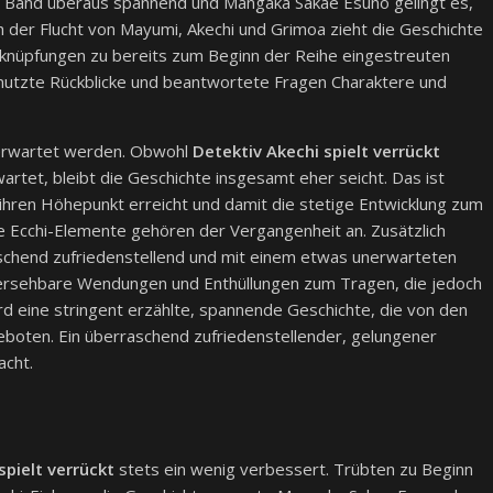
n Band überaus spannend und Mangaka Sakae Esuno gelingt es,
 der Flucht von Mayumi, Akechi und Grimoa zieht die Geschichte
rknüpfungen zu bereits zum Beginn der Reihe eingestreuten
genutzte Rückblicke und beantwortete Fragen Charaktere und
g erwartet werden. Obwohl
Detektiv Akechi spielt verrückt
tet, bleibt die Geschichte insgesamt eher seicht. Das ist
e ihren Höhepunkt erreicht und damit die stetige Entwicklung zum
e Ecchi-Elemente gehören der Vergangenheit an. Zusätzlich
schend zufriedenstellend und mit einem etwas unerwarteten
hersehbare Wendungen und Enthüllungen zum Tragen, die jedoch
rd eine stringent erzählte, spannende Geschichte, die von den
eboten. Ein überraschend zufriedenstellender, gelungener
acht.
spielt verrückt
stets ein wenig verbessert. Trübten zu Beginn