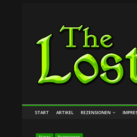
Zum
The
Inhalt
springen
Lost
Dungeon
START
ARTIKEL
REZENSIONEN
IMPRE
Manga
Rezensionen