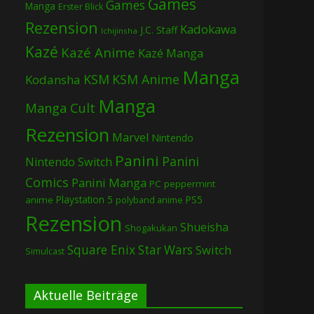
Games
Games
Manga
Erster Blick
Rezension
Kadokawa
J.C. Staff
Ichijinsha
Kazé
Kazé Anime
Kazé Manga
Manga
KSM
KSM Anime
Kodansha
Manga
Manga Cult
Rezension
Marvel
Nintendo
Panini
Panini
Nintendo Switch
Comics
Panini Manga
PC
peppermint
Playstation 5
PS5
anime
polyband anime
Rezension
Shueisha
Shogakukan
Square Enix
Star Wars
Switch
Simulcast
Aktuelle Beiträge