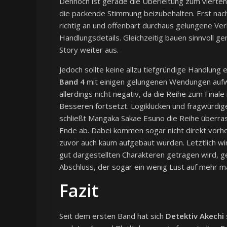
Dennoch ist gerade die Überleitung zum vierte
die packende Stimmung beizubehalten. Erst nach
richtig an und offenbart durchaus gelungene Ve
Handlungsdetails. Gleichzeitig bauen sinnvoll 
Story weiter aus.
Jedoch sollte keine allzu tiefgründige Handlun
Band 4
mit einigen gelungenen Wendungen aufwar
allerdings nicht negativ, da die Reihe zum Final
Besseren fortsetzt. Logiklücken und fragwürdig
schließt Mangaka Sakae Esuno die Reihe überra
Ende ab. Dabei kommen sogar nicht direkt vor
zuvor auch kaum aufgebaut wurden. Letztlich wi
gut dargestellten Charakteren getragen wird, g
Abschluss, der sogar ein wenig Lust auf mehr m
Fazit
Seit dem ersten Band hat sich
Detektiv Akechi 