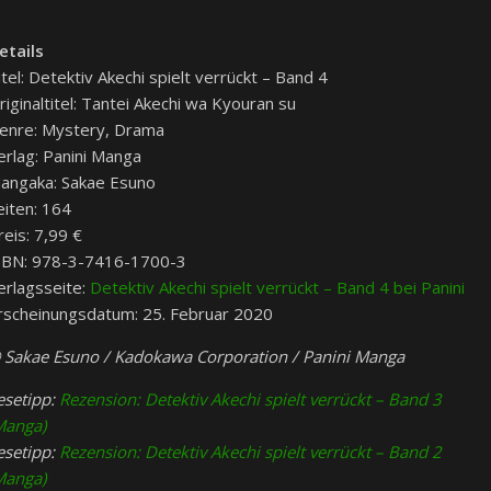
etails
itel: Detektiv Akechi spielt verrückt – Band 4
riginaltitel: Tantei Akechi wa Kyouran su
enre: Mystery, Drama
erlag: Panini Manga
angaka: Sakae Esuno
eiten: 164
reis: 7,99 €
SBN:
978-3-7416-1700-3
erlagsseite:
Detektiv Akechi spielt verrückt – Band 4 bei Panini
rscheinungsdatum: 25. Februar 2020
 Sakae Esuno / Kadokawa Corporation / Panini Manga
esetipp:
Rezension: Detektiv Akechi spielt verrückt – Band 3
Manga)
esetipp:
Rezension: Detektiv Akechi spielt verrückt – Band 2
Manga)