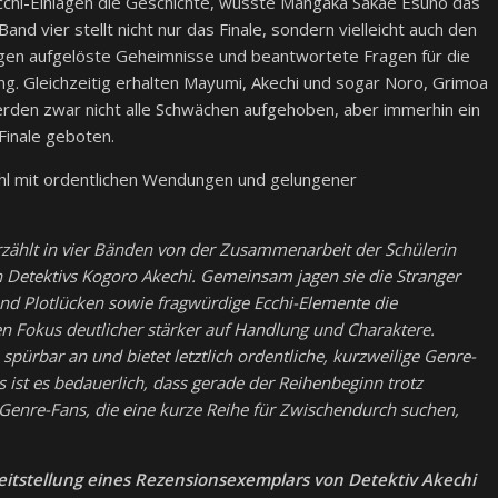
Ecchi-Einlagen die Geschichte, wusste Mangaka Sakae Esuno das
d vier stellt nicht nur das Finale, sondern vielleicht auch den
gen aufgelöste Geheimnisse und beantwortete Fragen für die
. Gleichzeitig erhalten Mayumi, Akechi und sogar Noro, Grimoa
erden zwar nicht alle Schwächen aufgehoben, aber immerhin ein
Finale geboten.
hl mit ordentlichen Wendungen und gelungener
zählt in vier Bänden von der Zusammenarbeit der Schülerin
Detektivs Kogoro Akechi. Gemeinsam jagen sie die Stranger
und Plotlücken sowie fragwürdige Ecchi-Elemente die
n Fokus deutlicher stärker auf Handlung und Charaktere.
spürbar an und bietet letztlich ordentliche, kurzweilige Genre-
 ist es bedauerlich, dass gerade der Reihenbeginn trotz
 Genre-Fans, die eine kurze Reihe für Zwischendurch suchen,
reitstellung eines Rezensionsexemplars von Detektiv Akechi