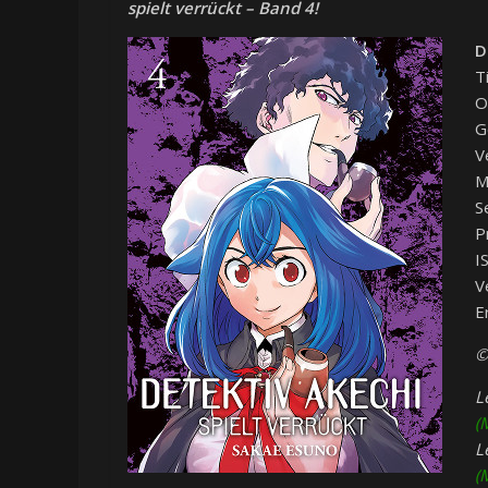
spielt verrückt – Band 4!
D
T
O
G
V
M
S
P
I
V
E
©
L
(
L
(