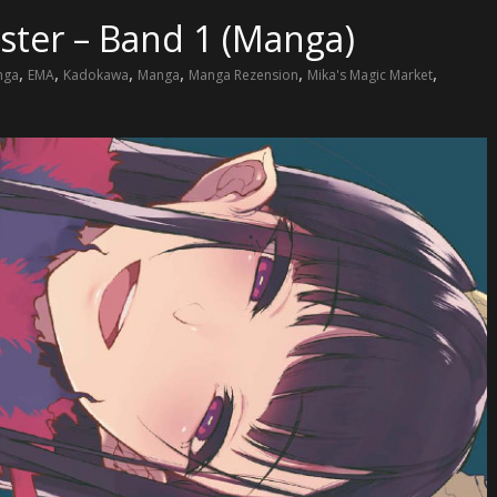
ister – Band 1 (Manga)
,
,
,
,
,
,
nga
EMA
Kadokawa
Manga
Manga Rezension
Mika's Magic Market