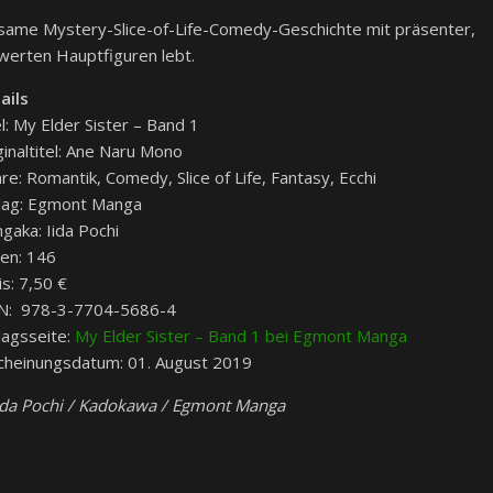
tsame Mystery-Slice-of-Life-Comedy-Geschichte mit präsenter,
swerten Hauptfiguren lebt.
ails
el: My Elder Sister – Band 1
ginaltitel: Ane Naru Mono
re: Romantik, Comedy, Slice of Life, Fantasy, Ecchi
lag: Egmont Manga
gaka: Iida Pochi
ten: 146
is: 7,50 €
N: 978-3-7704-5686-4
lagsseite:
My Elder Sister – Band 1 bei Egmont Manga
cheinungsdatum: 01. August 2019
ida Pochi / Kadokawa / Egmont Manga