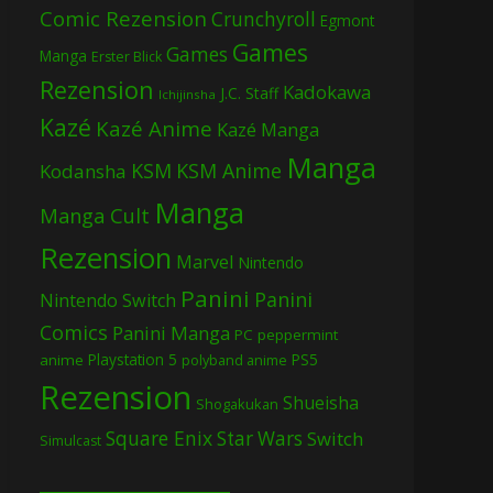
Comic Rezension
Crunchyroll
Egmont
Games
Games
Manga
Erster Blick
Rezension
Kadokawa
J.C. Staff
Ichijinsha
Kazé
Kazé Anime
Kazé Manga
Manga
KSM
KSM Anime
Kodansha
Manga
Manga Cult
Rezension
Marvel
Nintendo
Panini
Panini
Nintendo Switch
Comics
Panini Manga
PC
peppermint
Playstation 5
PS5
anime
polyband anime
Rezension
Shueisha
Shogakukan
Square Enix
Star Wars
Switch
Simulcast