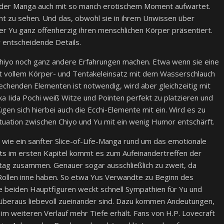
rn der Manga auch mit so manch erotischem Moment aufwartet.
cht zu sehen. Und das, obwohl sie in ihrem Unwissen über
r Yu ganz offenherzig ihren menschlichen Körper präsentiert.
 entscheidende Details.
Chiyo noch ganz andere Erfahrungen machen. Etwa wenn sie eine
it vollem Körper- und Tentakeleinsatz mit dem Wasserschlauch
rechenden Elementen ist notwendig, wird aber gleichzeitig mit
 Iida Pochi weiß Witze und Pointen perfekt zu platzieren und
ügen sich hierbei auch die Ecchi-Elemente mit ein. Wird es zu
tuation zwischen Chiyo und Yu mit ein wenig Humor entschärft.
t wie ein sanfter Slice-of-Life-Manga rund um das emotionale
eits im ersten Kapitel kommt es zum Aufeinandertreffen der
ltag zusammen. Genauer sogar ausschließlich zu zweit, da
Rollen inne haben. So etwa Yus Verwandte zu Beginn des
e beiden Hauptfiguren weckt schnell Sympathien für Yu und
 überaus liebevoll zueinander sind. Dazu kommen Andeutungen,
 im weiteren Verlauf mehr Tiefe erhält. Fans von H.P. Lovecraft