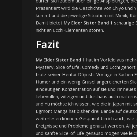
dürfen sich zudem über einige Anspielungen, di
Präsentiert wird die Geschichte von Chiyo und Y
kommt und die jeweilige Situation mit Mimik, Kö
Damit bietet
My Elder Sister Band 1
schaurige S
nicht an Ecchi-Elementen stören.
Fazit
My Elder Sister Band 1
hat im Vorfeld aus mehr
Mystery, Slice of Life, Comedy und Ecchi gehör
trotz seiner Hentai-Dōjinshi-Vorlage in Sachen 
Humor und ein wenig Grusel angereicherten Slice
eindeutigen Konzentration auf sie und ihr neues 
liebevollen, witzigen und durchaus auch mal ern
und Yu möchte ich wissen, wie die in Japan mit
Egmont Manga hat bisher drei Bände auf deutsc
weiterlesen können. Gespannt bin ich auch, wi
Ereignisse und Probleme genutzt werden. All jen
und sanfte Slice-of-Life genauso mögen wie leich