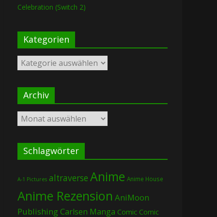
Celebration (Switch 2)
Kategorien
Kategorien
Archiv
Archiv
Schlagwörter
Anime
altraverse
Anime House
A-1 Pictures
Anime Rezension
AniMoon
Publishing
Carlsen Manga
Comic
Comic