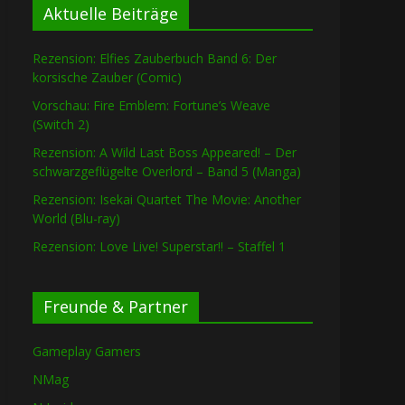
Aktuelle Beiträge
Rezension: Elfies Zauberbuch Band 6: Der
korsische Zauber (Comic)
Vorschau: Fire Emblem: Fortune’s Weave
(Switch 2)
Rezension: A Wild Last Boss Appeared! – Der
schwarzgeflügelte Overlord – Band 5 (Manga)
Rezension: Isekai Quartet The Movie: Another
World (Blu-ray)
Rezension: Love Live! Superstar!! – Staffel 1
Freunde & Partner
Gameplay Gamers
NMag