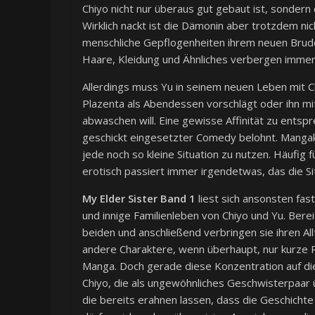
Chiyo nicht nur überaus gut gebaut ist, sonde
Wirklich nackt ist die Dämonin aber trotzdem ni
menschliche Gepflogenheiten ihrem neuen Brude
Haare, Kleidung und Ähnliches verbergen immer
Allerdings muss Yu in seinem neuen Leben mit 
Plazenta als Abendessen vorschlägt oder ihn m
abwaschen will. Eine gewisse Affinität zu entsp
geschickt eingesetzter Comedy belohnt. Mangaka
jede noch so kleine Situation zu nutzen. Häufig f
erotisch passiert immer irgendetwas, das die Si
My Elder Sister Band 1
liest sich ansonsten fas
und innige Familienleben von Chiyo und Yu. Ber
beiden und anschließend verbringen sie ihren Al
andere Charaktere, wenn überhaupt, nur kurze 
Manga. Doch gerade diese Konzentration auf di
Chiyo, die als ungewöhnliches Geschwisterpaar
die bereits erahnen lassen, dass die Geschichte