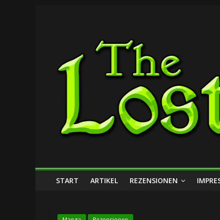
Zum
The
Inhalt
springen
Lost
Dungeon
START
ARTIKEL
REZENSIONEN
IMPRE
Manga
Rezensionen