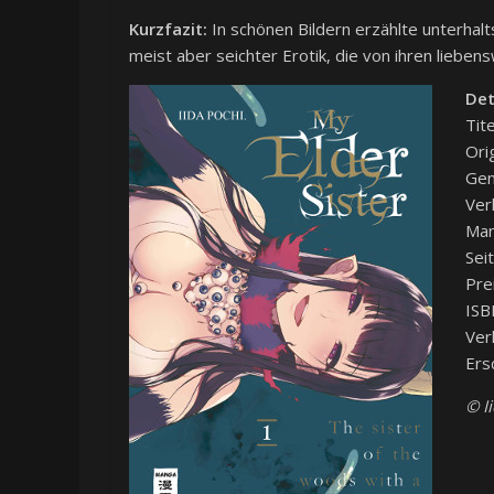
Kurzfazit:
In schönen Bildern erzählte unterhal
meist aber seichter Erotik, die von ihren lieben
Det
Tit
Ori
Gen
Ver
Man
Sei
Pre
ISB
Ver
Ers
© I