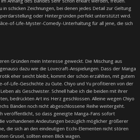
e im Anhang des Bandes sehr schön erklärt werden, freuen.
u in schicken Zeichnungen, bei denen jedes Detail zur Geltung
rperdarstellung oder Hintergründen perfekt unterstützt wird.
lice-of-Life-Myster-Comedy-Unterhaltung für all jene, die sich
eren Gründen mein Interesse geweckt. Die Mischung aus
t genauso dazu wie die Lovecraft-Anspielungen. Dass der Manga
Erotik eher seicht bleibt, kommt der schön erzählten, mit gutem
-of-Life-Geschichte zu Gute. Chiyo und Yu profitieren von der
Leben als Geschwister. Schnell habe ich die beiden mit ihrer
sten, bedrückten Art ins Herz geschlossen. Alleine wegen Chiyo
 sechs Bänden noch nicht abgeschlossene Reihe weitergeht.
h veröffentlicht, so dass geneigte Manga-Fans sofort
e die vorhandenen Andeutungen bezüglich möglicher größerer
e, die sich an den eindeutigen Ecchi-Elementen nicht stören
ten Grusel, sollten einen Blick wagen.