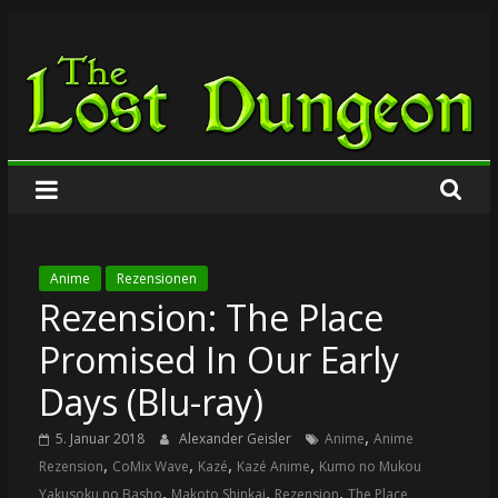
Zum
The
Inhalt
springen
Lost
Dungeon
Anime
Rezensionen
Rezension: The Place
Promised In Our Early
Days (Blu-ray)
,
5. Januar 2018
Alexander Geisler
Anime
Anime
,
,
,
,
Rezension
CoMix Wave
Kazé
Kazé Anime
Kumo no Mukou
,
,
,
Yakusoku no Basho
Makoto Shinkai
Rezension
The Place