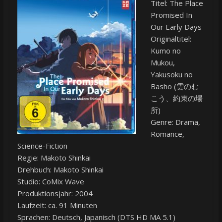
Titel: The Place
Promised In
Our Early Days
Originaltitel:
Kumo no
Mukou,
Yakusoku no
Basho (雲のむ
こう、約束の場
所)
Genre: Drama,
Romance,
Science-Fiction
Regie: Makoto Shinkai
Drehbuch: Makoto Shinkai
Studio: CoMix Wave
Produktionsjahr: 2004
Laufzeit: ca. 91 Minuten
Sprachen: Deutsch, Japanisch (DTS HD MA 5.1)