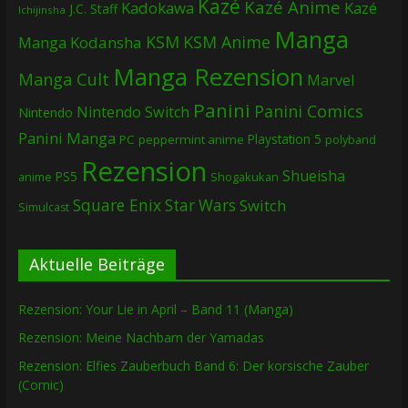
Kazé
Kazé Anime
Kadokawa
Kazé
J.C. Staff
Ichijinsha
Manga
KSM
KSM Anime
Manga
Kodansha
Manga Rezension
Manga Cult
Marvel
Panini
Panini Comics
Nintendo Switch
Nintendo
Panini Manga
Playstation 5
PC
peppermint anime
polyband
Rezension
Shueisha
PS5
Shogakukan
anime
Square Enix
Star Wars
Switch
Simulcast
Aktuelle Beiträge
Rezension: Your Lie in April – Band 11 (Manga)
Rezension: Meine Nachbarn der Yamadas
Rezension: Elfies Zauberbuch Band 6: Der korsische Zauber
(Comic)