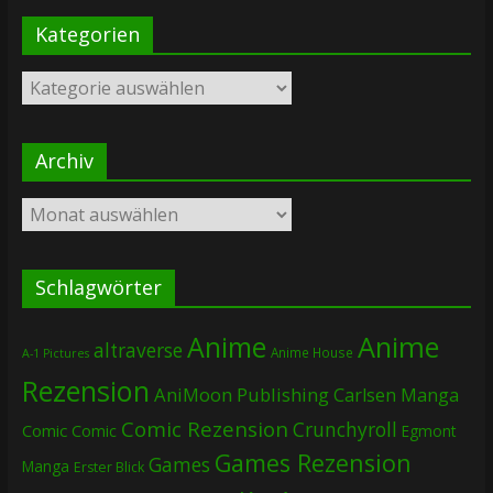
Kategorien
Kategorien
Archiv
Archiv
Schlagwörter
Anime
Anime
altraverse
Anime House
A-1 Pictures
Rezension
AniMoon Publishing
Carlsen Manga
Comic Rezension
Crunchyroll
Comic
Comic
Egmont
Games Rezension
Games
Manga
Erster Blick