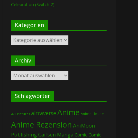
Celebration (Switch 2)
Kategorien
Kategorien
Archiv
Archiv
Schlagwörter
Anime
altraverse
Anime House
A-1 Pictures
Anime Rezension
AniMoon
Publishing
Carlsen Manga
Comic
Comic