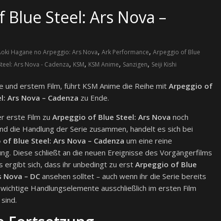
 Blue Steel: Ars Nova –
,
,
Aoki Hagane no Arpeggio: Ars Nova
Ark Performance
Arpeggio of Blue
,
,
,
,
Steel: Ars Nova - Cadenza
KSM
KSM Anime
Sanzigen
Seiji Kishi
e und erstem Film, führt KSM Anime die Reihe mit
Arpeggio of
el: Ars Nova – Cadenza
zu Ende.
r erste Film zu
Arpeggio of Blue Steel: Ars Nova
noch
d die Handlung der Serie zusammen, handelt es sich bei
 of Blue Steel: Ars Nova
– Cadenza
um eine reine
ng. Diese schließt an die neuen Ereignisse des Vorgängerfilms
s ergibt sich, dass ihr unbedingt zu erst
Arpeggio of Blue
rs Nova – DC
ansehen solltet – auch wenn ihr die Serie bereits
 wichtige Handlungselemente ausschließlich im ersten Film
 sind.