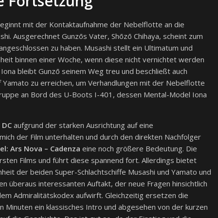
e Fortsetzung
eginnt mit der Kontaktaufnahme der Nebelflotte an die
shi. Ausgerechnet Gunzōs Vater, Shōzō Chihaya, scheint zum
angeschlossen zu haben. Musashi stellt ein Ultimatum und
hheit binnen einer Woche, wenn diese nicht vernichtet werden
ona bleibt Gunzō seinem Weg treu und beschließt auch
ff Yamato zu erreichen, um Verhandlungen mit der Nebelflotte
n Gruppe an Bord des U-Boots I-401, dessen Mental-Model Iona
– DC
aufgrund der starken Ausrichtung auf eine
mich der Film unterhalten und durch den direkten Nachfolger
el: Ars Nova – Cadenza
eine noch größere Bedeutung. Die
sten Films und führt diese spannend fort. Allerdings bietet
enheit der beiden Super-Schlachtschiffe Musashi und Yamato und
en überaus interessanten Auftakt, der neue Fragen hinsichtlich
dem Admiralitätskodex aufwirft. Gleichzeitig ersetzen die
n Minuten ein klassisches Intro und abgesehen von der kurzen