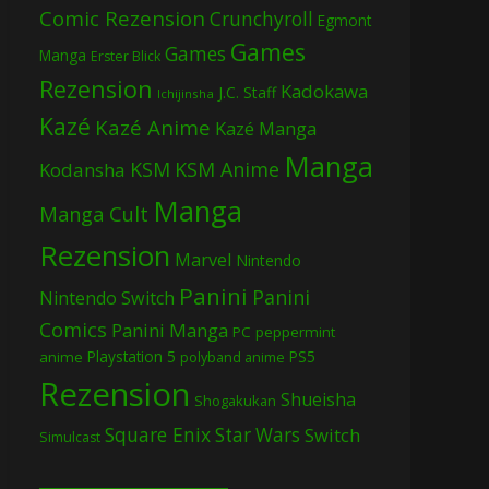
Comic Rezension
Crunchyroll
Egmont
Games
Games
Manga
Erster Blick
Rezension
Kadokawa
J.C. Staff
Ichijinsha
Kazé
Kazé Anime
Kazé Manga
Manga
KSM
KSM Anime
Kodansha
Manga
Manga Cult
Rezension
Marvel
Nintendo
Panini
Panini
Nintendo Switch
Comics
Panini Manga
PC
peppermint
Playstation 5
PS5
anime
polyband anime
Rezension
Shueisha
Shogakukan
Square Enix
Star Wars
Switch
Simulcast