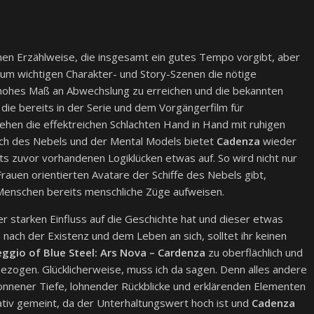
men Erzählweise, die insgesamt ein gutes Tempo vorgibt, aber
 um wichtigen Charakter- und Story-Szenen die nötige
 hohes Maß an Abwechslung zu erreichen und die bekannten
, die bereits in der Serie und dem Vorgängerfilm für
ehen die effektreichen Schlachten Hand in Hand mit ruhigen
ich des Nebels und der Mental Models bietet
Cadenza
wieder
ts zuvor vorhandenen Logiklücken etwas auf. So wird nicht nur
rauen orientierten Avatare der Schiffe des Nebels gibt,
 Menschen bereits menschliche Züge aufweisen.
er starken Einfluss auf die Geschichte hat und dieser etwas
 nach der Existenz und dem Leben an sich, solltet ihr keinen
ggio of Blue Steel: Ars Nova – Cardenza
zu oberflächlich und
bezogen. Glücklicherweise, muss ich da sagen. Denn alles andere
onnener Tiefe, lohnender Rückblicke und erklärenden Elementen
egativ gemeint, da der Unterhaltungswert hoch ist und
Cadenza