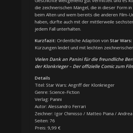
Geschichte weitgehend gut vermittelt und es k
die zeichnerischen Mängel, die in dieser Form in
beim Alten und wem bereits die anderen Film-U
haben, dürfte auch mit der mittlerweile sechste
jedem Fall unterhalten.
Kurzfazit:
Ordentliche Adaption von
Star Wars:
Kürzungen leidet und mit leichten zeichnerischen
Vielen Dank an Panini für die freundliche Ber
der Klonkrieger – Der offizielle Comic zum Fil
Details
Titel: Star Wars: Angriff der Klonkrieger
Genre: Science-Fiction
Verlag: Panini
Autor: Alessandro Ferrari
Zeichner: Igor Chimisso / Matteo Piana / Andrea 
Seiten: 76
Preis: 9,99 €