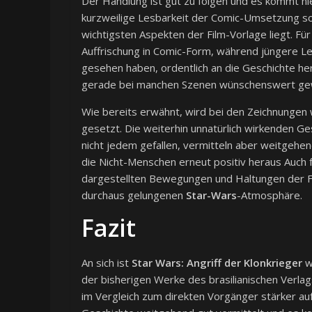
Der Handlung ist gut zu folgen und es kommt ni
kurzweilige Lesbarkeit der Comic-Umsetzung so
wichtigsten Aspekten der Film-Vorlage liegt. Für
Auffrischung in Comic-Form, während jüngere Le
gesehen haben, ordentlich an die Geschichte h
gerade bei manchen Szenen wünschenswert ge
Wie bereits erwähnt, wird bei den Zeichnungen 
gesetzt. Die weiterhin unnatürlich wirkenden Ge
nicht jedem gefallen, vermitteln aber weitgehen
die Nicht-Menschen erneut positiv heraus Auch f
dargestellten Bewegungen und Haltungen der Fi
durchaus gelungenen
Star-Wars
-Atmosphäre.
Fazit
An sich ist
Star Wars: Angriff der Klonkrieger
wi
der bisherigen Werke des brasilianischen Verlags
im Vergleich zum direkten Vorgänger stärker au