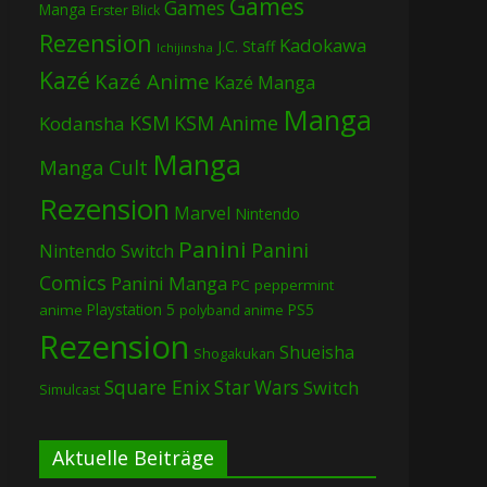
Games
Games
Manga
Erster Blick
Rezension
Kadokawa
J.C. Staff
Ichijinsha
Kazé
Kazé Anime
Kazé Manga
Manga
KSM
KSM Anime
Kodansha
Manga
Manga Cult
Rezension
Marvel
Nintendo
Panini
Panini
Nintendo Switch
Comics
Panini Manga
PC
peppermint
Playstation 5
PS5
anime
polyband anime
Rezension
Shueisha
Shogakukan
Square Enix
Star Wars
Switch
Simulcast
Aktuelle Beiträge