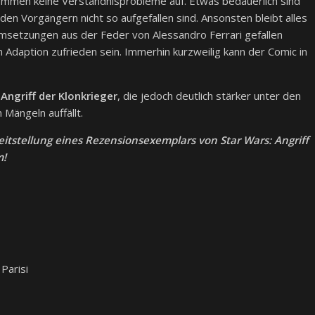
ommen keine Verständnisprobleme auf. Etwas bedauerlich sind
 den Vorgängern nicht so aufgefallen sind. Ansonsten bleibt alles
msetzungen aus der Feder von Alessandro Ferrari gefallen
n Adaption zufrieden sein. Immerhin kurzweilig kann der Comic in
 Angriff der Klonkrieger
, die jedoch deutlich stärker unter den
 Mängeln auffällt.
eitstellung eines Rezensionsexemplars von Star Wars: Angriff
m!
Parisi