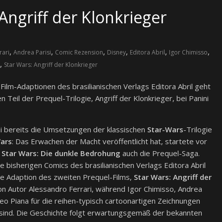
Angriff der Klonkrieger
,
,
,
,
,
,
rari
Andrea Parisi
Comic Rezension
Disney
Editora Abril
Igor Chimisso
,
Star Wars: Angriff der Klonkrieger
-Film-Adaptionen des brasilianischen Verlags Editora Abril geht
 Teil der Prequel-Trilogie, Angriff der Klonkrieger, bei Panini
 bereits die Umsetzungen der klassischen
Star-Wars
-Trilogie
Wars
: Das Erwachen der Macht veröffentlicht hat, startete vor
t
Star Wars: Die dunkle Bedrohung
auch die Prequel-Saga.
 bisherigen Comics des brasilianischen Verlags Editora Abril
e Adaption des zweiten Prequel-Films,
Star Wars: Angriff der
von Autor Alessandro Ferrari, während Igor Chimisso, Andrea
eo Piana für die reihen-typisch cartoonartigen Zeichnungen
 sind. Die Geschichte folgt erwartungsgemäß der bekannten