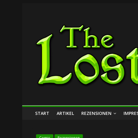
Zum
The
Inhalt
springen
Lost
Dungeon
START
ARTIKEL
REZENSIONEN
IMPRE
Comic
Rezensionen