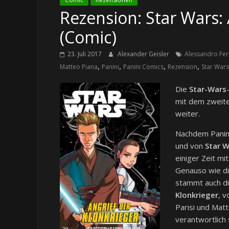
Rezension: Star Wars: 
(Comic)
23. Juli 2017
Alexander Geisler
Alessandro Fer
,
,
,
,
Matteo Piana
Panini
Panini Comics
Rezension
Star Wars
Die
Star-Wars
mit dem zweiten
weiter.
Nachdem Panini
und von
Star 
einiger Zeit mi
Genauso wie die
stammt auch di
Klonkrieger
, 
Parisi und Matt
verantwortlich