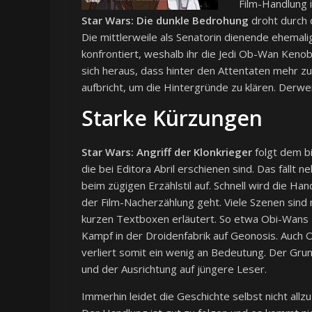
Film-Handlung i
Star Wars: Die dunkle Bedrohung
droht durch 
Die mittlerweile als Senatorin dienende ehemali
konfrontiert, weshalb ihr die Jedi Ob-Wan Kenobi
sich heraus, dass hinter den Attentaten mehr z
aufbricht, um die Hintergründe zu klären. Derwe
Starke Kürzungen
Star Wars: Angriff der Klonkrieger
folgt dem bi
die bei Editora Abril erschienen sind. Das fäll
beim zügigen Erzählstil auf. Schnell wird die Ha
der Film-Nacherzählung geht. Viele Szenen sind 
kurzen Textboxen erläutert. So etwa Obi-Wans
Kampf in der Droidenfabrik auf Geonosis. Auch
verliert somit ein wenig an Bedeutung. Der Grund
und der Ausrichtung auf jüngere Leser.
Immerhin leidet die Geschichte selbst nicht a