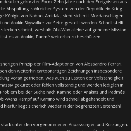
n deutlich gekürzter Form. Zehn Jahre nach den Ereignissen aus
die Abspaltung zahlreicher System von der Republik ein Krieg.
ge Königin von Naboo, Amidala, sieht sich mit Mordanschlägen
 und Anakin Skywalker zur Seite gestellt werden. Schnell stellt
u stecken scheint, weshalb Obi-Wan alleine auf geheime Mission
il ist es an Anakin, Padmé weiterhin zu beschützen.
sherigen Prinzip der Film-Adaptionen von Alessandro Ferrari,
t neben den weiterhin cartoonartigen Zeichnungen insbesondere
ndlung voran getrieben, was auch zu Lasten der Vollständigkeit
massiv gekürzt oder fehlen vollständig und werden lediglich in
 Problem bei der Suche nach Kamino oder Anakins und Padmés
 Obi-Wans Kampf auf Kamino wird schnell abgehandelt und
 hierfür liegt sicherlich wieder in der begrenzten Seitenzahl
llzu stark unter den vorgenommenen Anpassungen und Kürzungen.