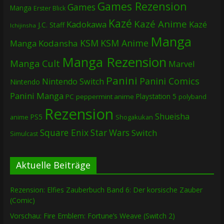
Games Rezension
Games
Manga
Erster Blick
Kazé
Kazé Anime
Kadokawa
Kazé
J.C. Staff
Ichijinsha
Manga
KSM
KSM Anime
Manga
Kodansha
Manga Rezension
Manga Cult
Marvel
Panini
Panini Comics
Nintendo Switch
Nintendo
Panini Manga
Playstation 5
PC
peppermint anime
polyband
Rezension
Shueisha
PS5
Shogakukan
anime
Square Enix
Star Wars
Switch
Simulcast
Aktuelle Beiträge
Rezension: Elfies Zauberbuch Band 6: Der korsische Zauber
(Comic)
Vorschau: Fire Emblem: Fortune’s Weave (Switch 2)