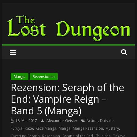
Zum
The
Inhalt
springen
Lost
Dungeon
Manga
Rezensionen
Rezension: Seraph of the
End: Vampire Reign –
Band 5 (Manga)
,
18. Mai 2017
Alexander Geisler
Action
Daisuke
,
,
,
,
,
,
Furuya
Kazé
Kazé Manga
Manga
Manga Rezension
Mystery
,
,
,
,
Owari no Seraph
Rezension
Seraph of the End
Shueisha
Takaya