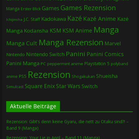
Games Rezension
Games
Manga
Erster Blick
Kazé
Kazé Anime
Kadokawa
Kazé
J.C. Staff
Ichijinsha
Manga
KSM
KSM Anime
Manga
Kodansha
Manga Rezension
Manga Cult
Marvel
Panini
Panini Comics
Nintendo Switch
Nintendo
Panini Manga
Playstation 5
PC
peppermint anime
polyband
Rezension
Shueisha
PS5
Shogakukan
anime
Square Enix
Star Wars
Switch
Simulcast
Aktuelle Beiträge
Rezension: Gibt’s denn keine Gyaru, die nett zu Otaku sind?! –
Band 9 (Manga)
Rezension: Your Lie in April – Band 11 (Manga)