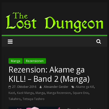
Zum
The
Inhalt
springen
Lost
Dungeon
Manga
Rezensionen
Rezension: Akame ga
KILL! – Band 2 (Manga)
,
27. Oktober 2016
Alexander Geisler
Akame ga Kill
,
,
,
,
,
Kazé
Kazé Manga
Manga
Manga Rezension
Square Enix
,
Takahiro
Tetsuya Tashiro