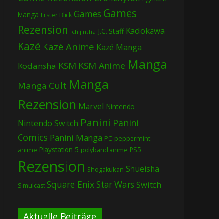
Games
Games
Manga
Erster Blick
Rezension
Kadokawa
J.C. Staff
Ichijinsha
Kazé
Kazé Anime
Kazé Manga
Manga
KSM
KSM Anime
Kodansha
Manga
Manga Cult
Rezension
Marvel
Nintendo
Panini
Panini
Nintendo Switch
Comics
Panini Manga
PC
peppermint
Playstation 5
PS5
anime
polyband anime
Rezension
Shueisha
Shogakukan
Square Enix
Star Wars
Switch
Simulcast
Aktuelle Beiträge