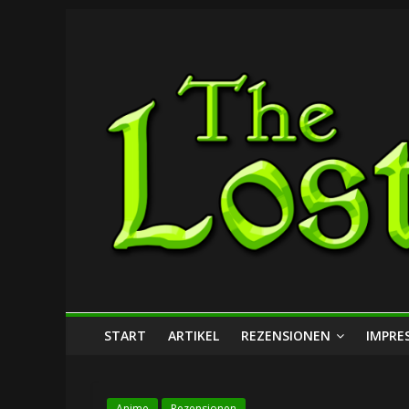
Zum
The
Inhalt
springen
Lost
Dungeon
START
ARTIKEL
REZENSIONEN
IMPRE
Anime
Rezensionen