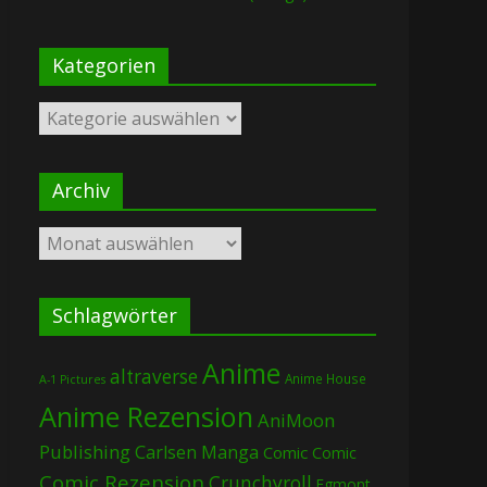
Kategorien
Kategorien
Archiv
Archiv
Schlagwörter
Anime
altraverse
Anime House
A-1 Pictures
Anime Rezension
AniMoon
Publishing
Carlsen Manga
Comic
Comic
Comic Rezension
Crunchyroll
Egmont