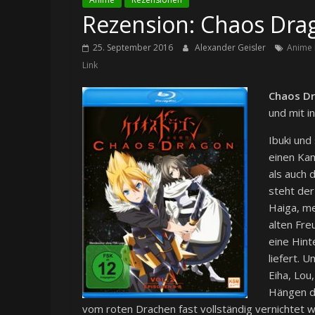
Rezension: Chaos Drago
25. September 2016
Alexander Geisler
Anime 
Link
Chaos D
und mit i
Ibuki un
einen Ka
als auch 
steht der
Haiga, me
alten Fre
eine Hint
liefert. 
Eiha, Lou
Hängen d
vom roten Drachen fast vollständig vernichtet 