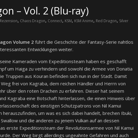
n – Vol. 2 (Blu-ray)
,
,
,
,
,
,
Rezension
Chaos Dragon
Connect
KSM
KSM Anime
Red Dragon
Silver
ragon Volume 2
führt die Geschichte der Fantasy-Serie nahtlos
nteressanten Entwicklungen weiter.
d seine Kameraden vom Expeditionsteam haben es geschafft
mpf um Haiga zu verhindern und sowohl die Armee von Donatia
die Truppen aus Kouran befinden sich nun in der Stadt. Damit
 Weg frei von Kagraba, dem reichen Händler und Herrn von
hr über den roten Drachen zu erfahren. Dieser hat seinem
und Kagraba eine Botschaft hinterlassen, die einen Hinweis über
erlassenschaft des einstigen Schutzpatrons von Nil Kamui
Um herauszufinden, um was es sich dabei handelt, brechen Ibuki,
, Swallow und die anderen zu jenem Vulkan auf an dessen
as erste Expeditionsteam der Revolutionsarmee von Nil Kamui
wurde. Der Weg birgt allerdings ungeahnte Gefahren und auch