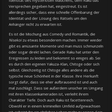
Identität des mysteriösen Mädchens, dem Raku das
Versprechen gegeben hat, eingestreut. Es ist
allerdings sicher, dass eine schnelle Offenbarung der
Identität und der Lösung des Rätsels um den
Anhänger nicht zu erwarten ist.
Es ist die Mischung aus Comedy und Romantik, die
Nisekoi
zu etwas besonderem machen. Immer wieder
gibt es amüsante Momente und man muss schmunzeln
oder sogar direkt lachen. Gerade Raku hat unter den
Ereignissen zu leiden und bekommt so einiges ab. Sei
es durch den eigenen Yakuza-Klan, Chitoge oder sich
selbst. Gleichzeitig ist Chitoge alles andere als die
typische neue Schönheit in der Klasse. Ihre Herkunft
sorgt dafür, dass sie eher aufbrausend ist und auch
mal zuschlägt. Dass sie außerdem unsicher im Umgang
mit ihren Klassenkameraden ist, verleiht ihrem
Charakter Tiefe. Doch auch Raku ist facettenreich.
Obwohl er in einem kriminellen Umfeld aufgewachsen
ist, scheint ihn ein ehrliches Leben mehr zu reizen. Sein