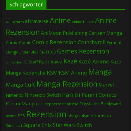
Schlagwörter
Anime
Anime
altraverse
Anime House
A-1 Pictures
Rezension
AniMoon Publishing
Carlsen Manga
Comic Rezension
Crunchyroll
Comic
Comic
Egmont
Games Rezension
Games
Manga
Erster Blick
Kazé
Kazé Anime
Kadokawa
Kazé
J.C. Staff
Ichijinsha
Manga
KSM
KSM Anime
Manga
Kodansha
Manga Rezension
Manga Cult
Marvel
Panini
Panini Comics
Nintendo Switch
Nintendo
Panini Manga
Playstation 5
PC
peppermint anime
polyband
Rezension
Shueisha
PS5
Shogakukan
anime
Square Enix
Star Wars
Switch
Simulcast