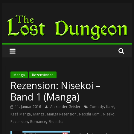
Zum
The
Inhalt
springen
Lost
Dungeon
Manga
Rezensionen
Rezension: Nisekoi –
Band 1 (Manga)
,
,
11. Januar 2016
Alexander Geisler
Comedy
Kazé
,
,
,
,
,
Kazé Manga
Manga
Manga Rezension
Naoshi Komi
Nisekoi
,
,
Rezension
Romance
Shueisha