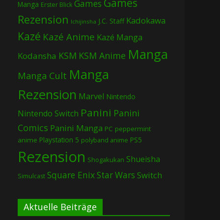
Games
Games
Manga
Erster Blick
Rezension
Kadokawa
J.C. Staff
Ichijinsha
Kazé
Kazé Anime
Kazé Manga
Manga
KSM
KSM Anime
Kodansha
Manga
Manga Cult
Rezension
Marvel
Nintendo
Panini
Panini
Nintendo Switch
Comics
Panini Manga
PC
peppermint
Playstation 5
PS5
anime
polyband anime
Rezension
Shueisha
Shogakukan
Square Enix
Star Wars
Switch
Simulcast
Aktuelle Beiträge