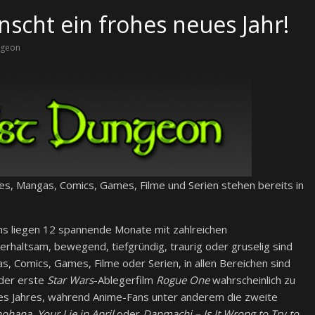
scht ein frohes neues Jahr!
ngeon
mes, Mangas, Comics, Games, Filme und Serien stehen bereits in
ns liegen 12 spannende Monate mit zahlreichen
erhaltsam, bewegend, tiefgründig, traurig oder gruselig sind
, Comics, Games, Filme oder Serien, in allen Bereichen sind
 der erste
Star Wars
-Ablegerfilm
Rogue One
wahrscheinlich zu
es Jahres, während Anime-Fans unter anderem die zweite
nohana
,
Your Lie in April
oder
Danmachi – Is It Wrong to Try to