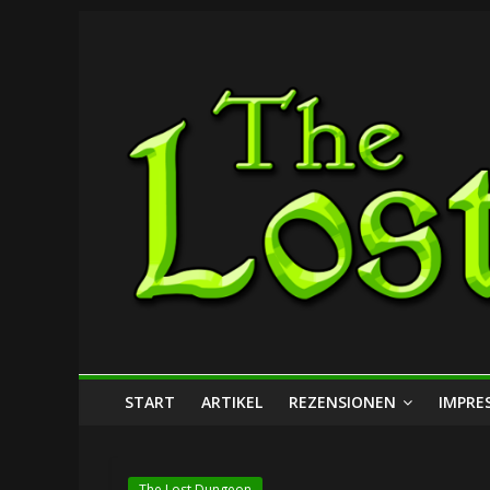
Zum
The
Inhalt
springen
Lost
Dungeon
START
ARTIKEL
REZENSIONEN
IMPRE
The Lost Dungeon