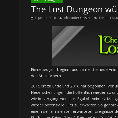
The Lost Dungeon wün
1. Januar 2016
Alexander Geisler
The Lost Du
Ein neues Jahr beginnt und zahlreiche neue Ani
den Startlöchern.
2015 ist zu Ende und 2016 hat begonnen. Vor u
Neuerscheinungen, die hoffentlich wieder so unt
wie im vergangenen Jahr. Egal ob Animes, Mangas
wieder potenzielle Hits zu erwarten. So gehört
einem der am meisten erwarteten Ereignisse d
Staffel von
Tokyo Ghoul
,
Sailor Moon Crystal
,
A