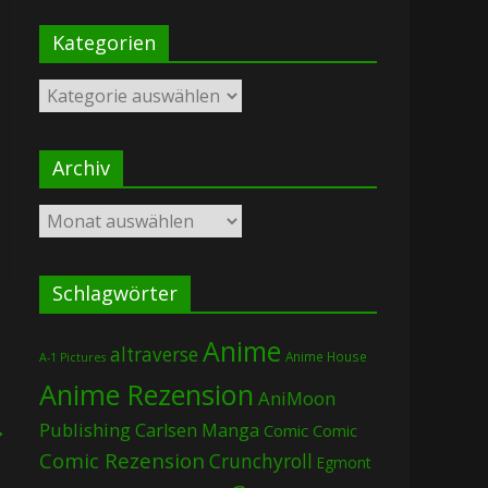
Kategorien
Kategorien
Archiv
Archiv
Schlagwörter
Anime
altraverse
Anime House
A-1 Pictures
Anime Rezension
AniMoon
→
Publishing
Carlsen Manga
Comic
Comic
Comic Rezension
Crunchyroll
Egmont