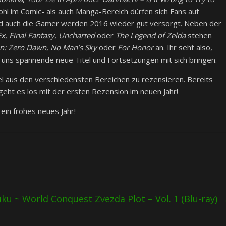
hl im Comic- als auch Manga-Bereich dürfen sich Fans auf
nd auch die Gamer werden 2016 wieder gut versorgt. Neben der
Ex
,
Final Fantasy
,
Uncharted
oder
The Legend of Zelda
stehen
n: Zero Dawn
,
No Man’s Sky
oder
For Honor
an. Ihr seht also,
n uns spannende neue Titel und Fortsetzungen mit sich bringen.
itel aus den verschiedensten Bereichen zu rezensieren. Bereits
eht es los mit der ersten Rezension im neuen Jahr!
ein frohes neues Jahr!
uku ~ World Conquest Zvezda Plot – Vol. 1 (Blu-ray)