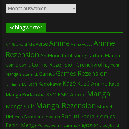
Archiv
Schlagwörter
Anime
Anime
altraverse
Anime House
A-1 Pictures
Rezension
AniMoon Publishing
Carlsen Manga
Comic Rezension
Crunchyroll
Comic
Comic
Egmont
Games Rezension
Games
Manga
Erster Blick
Kazé
Kazé Anime
Kadokawa
Kazé
J.C. Staff
Ichijinsha
Manga
KSM
KSM Anime
Manga
Kodansha
Manga Rezension
Manga Cult
Marvel
Panini
Panini Comics
Nintendo Switch
Nintendo
Panini Manga
Playstation 5
PC
peppermint anime
polyband