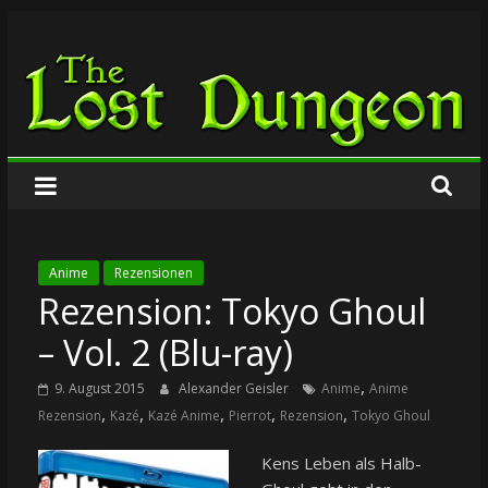
Zum
The
Inhalt
springen
Lost
Dungeon
Anime
Rezensionen
Rezension: Tokyo Ghoul
– Vol. 2 (Blu-ray)
,
9. August 2015
Alexander Geisler
Anime
Anime
,
,
,
,
,
Rezension
Kazé
Kazé Anime
Pierrot
Rezension
Tokyo Ghoul
Kens Leben als Halb-