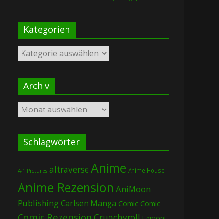
Kategorien
Kategorien
Archiv
Archiv
Schlagwörter
Anime
altraverse
Anime House
A-1 Pictures
Anime Rezension
AniMoon
Publishing
Carlsen Manga
Comic
Comic
Comic Rezension
Crunchyroll
Egmont