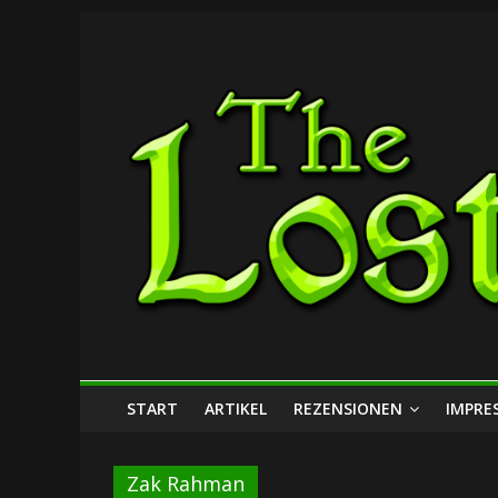
Zum
The
Inhalt
springen
Lost
Dungeon
START
ARTIKEL
REZENSIONEN
IMPRE
Zak Rahman