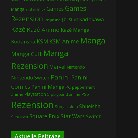
Games
Games
Manga
Erster Blick
Rezension
Kadokawa
J.C. Staff
Ichijinsha
Kazé
Kazé Anime
Kazé Manga
Manga
KSM
KSM Anime
Kodansha
Manga
Manga Cult
Rezension
Marvel
Nintendo
Panini
Panini
Nintendo Switch
Comics
Panini Manga
PC
peppermint
Playstation 5
PS5
anime
polyband anime
Rezension
Shueisha
Shogakukan
Square Enix
Star Wars
Switch
Simulcast
Aktuelle Beiträge