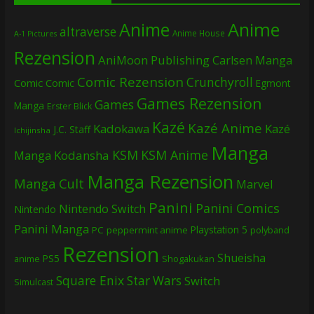
Anime
Anime
altraverse
Anime House
A-1 Pictures
Rezension
AniMoon Publishing
Carlsen Manga
Comic Rezension
Crunchyroll
Comic
Comic
Egmont
Games Rezension
Games
Manga
Erster Blick
Kazé
Kazé Anime
Kadokawa
Kazé
J.C. Staff
Ichijinsha
Manga
KSM
KSM Anime
Manga
Kodansha
Manga Rezension
Manga Cult
Marvel
Panini
Panini Comics
Nintendo Switch
Nintendo
Panini Manga
Playstation 5
PC
peppermint anime
polyband
Rezension
Shueisha
PS5
Shogakukan
anime
Square Enix
Star Wars
Switch
Simulcast