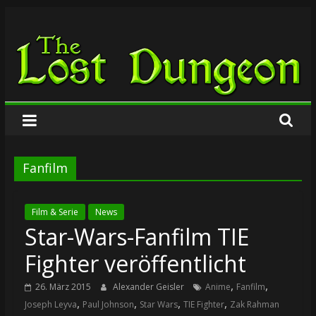
Zum
The
Inhalt
springen
Lost
Dungeon
Fanfilm
Film & Serie
News
Star-Wars-Fanfilm TIE
Fighter veröffentlicht
,
,
26. März 2015
Alexander Geisler
Anime
Fanfilm
,
,
,
,
Joseph Leyva
Paul Johnson
Star Wars
TIE Fighter
Zak Rahman