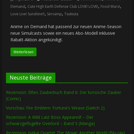
,
,
,
Demand
Cute High Earth Defense Club LOVE! LOVE!
Food Wars!
,
,
Love Live! Sunshine!!
Servamp
Tsukiuta
Anime on Demand hat passend zur neuen Anime-Season
neue Simulcasts sowie ein neues Abo-Modell inklusive
Rabatt-Aktion angekündigt.
Weiterlesen
Neuste Beiträge
Rezension: Elfies Zauberbuch Band 6: Der korsische Zauber
(Comic)
Vorschau: Fire Emblem: Fortune’s Weave (Switch 2)
Rezension: A Wild Last Boss Appeared! – Der
schwarzgeflügelte Overlord – Band 5 (Manga)
Rezension: Isekai Quartet The Movie: Another World (Blu-ray)