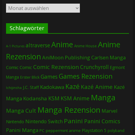
Archiv
Schlagwörter
Anime
Anime
altraverse
Anime House
A-1 Pictures
Rezension
AniMoon Publishing
Carlsen Manga
Comic Rezension
Crunchyroll
Comic
Comic
Egmont
Games Rezension
Games
Manga
Erster Blick
Kazé
Kazé Anime
Kadokawa
Kazé
J.C. Staff
Ichijinsha
Manga
KSM
KSM Anime
Manga
Kodansha
Manga Rezension
Manga Cult
Marvel
Panini
Panini Comics
Nintendo Switch
Nintendo
Panini Manga
Playstation 5
PC
peppermint anime
polyband