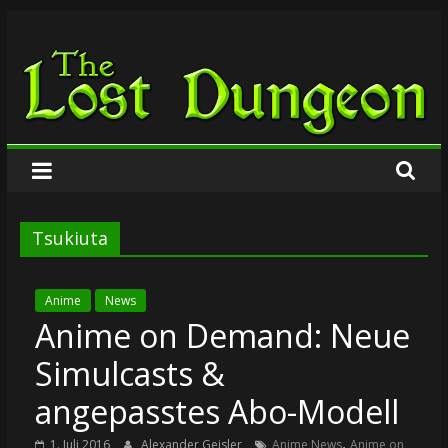
Zum
The
Inhalt
springen
Lost
Dungeon
Tsukiuta
Anime
News
Anime on Demand: Neue
Simulcasts &
angepasstes Abo-Modell
,
1. Juli 2016
Alexander Geisler
Anime News
Anime on