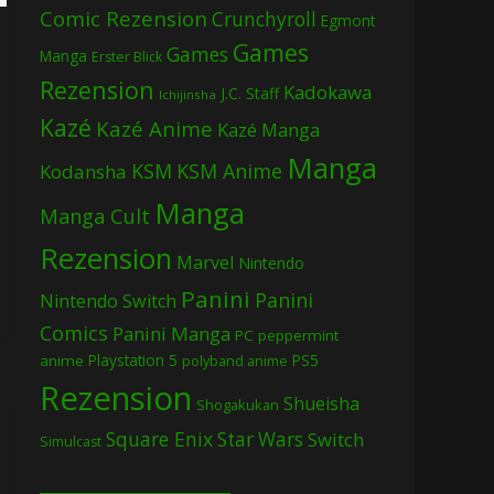
Comic Rezension
Crunchyroll
Egmont
Games
Games
Manga
Erster Blick
Rezension
Kadokawa
J.C. Staff
Ichijinsha
Kazé
Kazé Anime
Kazé Manga
Manga
KSM
KSM Anime
Kodansha
Manga
Manga Cult
Rezension
Marvel
Nintendo
Panini
Panini
Nintendo Switch
Comics
Panini Manga
PC
peppermint
Playstation 5
PS5
anime
polyband anime
Rezension
Shueisha
Shogakukan
Square Enix
Star Wars
Switch
Simulcast