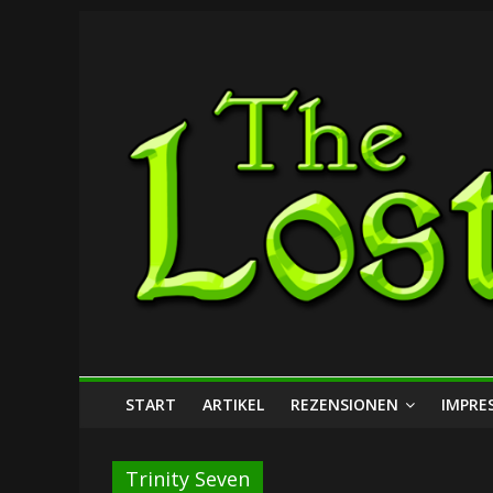
Zum
The
Inhalt
springen
Lost
Dungeon
START
ARTIKEL
REZENSIONEN
IMPRE
Trinity Seven