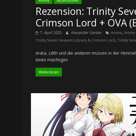
Anime
Rezensionen
Rezension: Trinity Se
Crimson Lord + OVA (B
,
7. April 2025
Alexander Geisler
Anime
Anime 
,
Trinity Seven: Heavens Library & Crimson Lord
Trinity Se
Arata, Lilith und die anderen müssen in der Himmel
einen mächtigen
Weiterlesen