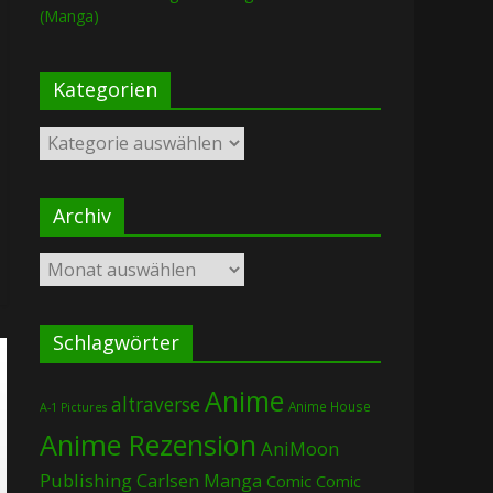
(Manga)
Kategorien
Kategorien
Archiv
Archiv
Schlagwörter
Anime
altraverse
Anime House
A-1 Pictures
Anime Rezension
AniMoon
Publishing
Carlsen Manga
Comic
Comic