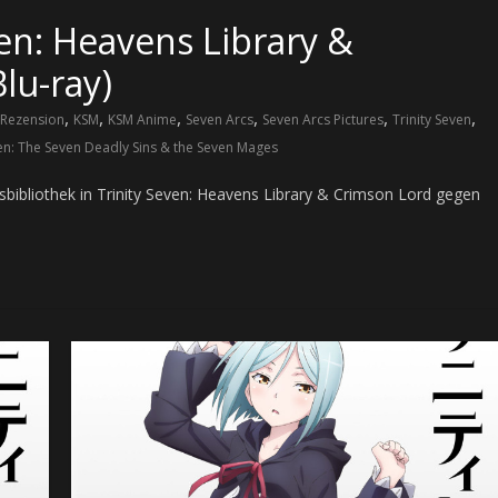
ven: Heavens Library &
lu-ray)
,
,
,
,
,
,
Rezension
KSM
KSM Anime
Seven Arcs
Seven Arcs Pictures
Trinity Seven
ven: The Seven Deadly Sins & the Seven Mages
sbibliothek in Trinity Seven: Heavens Library & Crimson Lord gegen