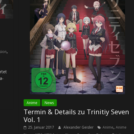
1
,
sion
rtet
a-
Anime
News
Termin & Details zu Trinitiy Seven
Vol. 1
,
25. Januar 2017
Alexander Geisler
Anime
Anime