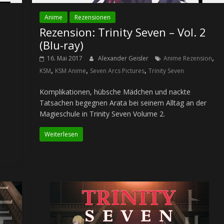
Anime
Rezensionen
3
Rezension: Trinity Seven – Vol. 2
(Blu-ray)
,
16. Mai 2017
Alexander Geisler
Anime Rezension
,
,
,
KSM
KSM Anime
Seven Arcs Pictures
Trinity Seven
Komplikationen, hübsche Mädchen und nackte
Tatsachen begegnen Arata bei seinem Alltag an der
Magieschule in Trinity Seven Volume 2.
Weiterlesen