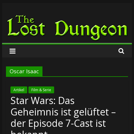
Zum
The
Inhalt
springen
Lost
Dungeon
Oscar Isaac
Artikel
Film & Serie
Star Wars: Das
Geheimnis ist gelüftet –
der Episode 7-Cast ist