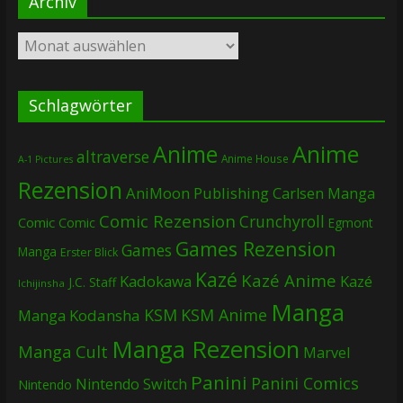
Archiv
Archiv
Schlagwörter
Anime
Anime
altraverse
Anime House
A-1 Pictures
Rezension
AniMoon Publishing
Carlsen Manga
Comic Rezension
Crunchyroll
Comic
Comic
Egmont
Games Rezension
Games
Manga
Erster Blick
Kazé
Kazé Anime
Kadokawa
Kazé
J.C. Staff
Ichijinsha
Manga
KSM
KSM Anime
Manga
Kodansha
Manga Rezension
Manga Cult
Marvel
Panini
Panini Comics
Nintendo Switch
Nintendo