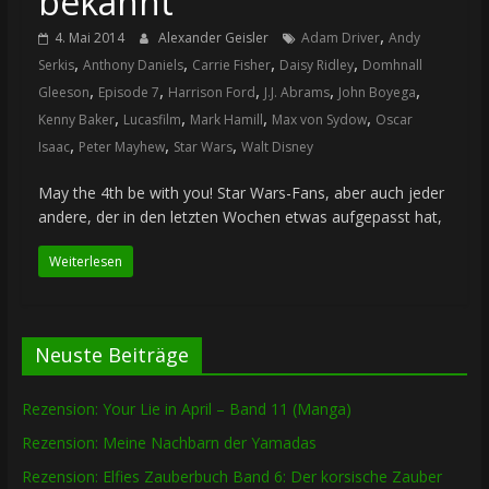
bekannt
,
4. Mai 2014
Alexander Geisler
Adam Driver
Andy
,
,
,
,
Serkis
Anthony Daniels
Carrie Fisher
Daisy Ridley
Domhnall
,
,
,
,
,
Gleeson
Episode 7
Harrison Ford
J.J. Abrams
John Boyega
,
,
,
,
Kenny Baker
Lucasfilm
Mark Hamill
Max von Sydow
Oscar
,
,
,
Isaac
Peter Mayhew
Star Wars
Walt Disney
May the 4th be with you! Star Wars-Fans, aber auch jeder
andere, der in den letzten Wochen etwas aufgepasst hat,
Weiterlesen
Neuste Beiträge
Rezension: Your Lie in April – Band 11 (Manga)
Rezension: Meine Nachbarn der Yamadas
Rezension: Elfies Zauberbuch Band 6: Der korsische Zauber