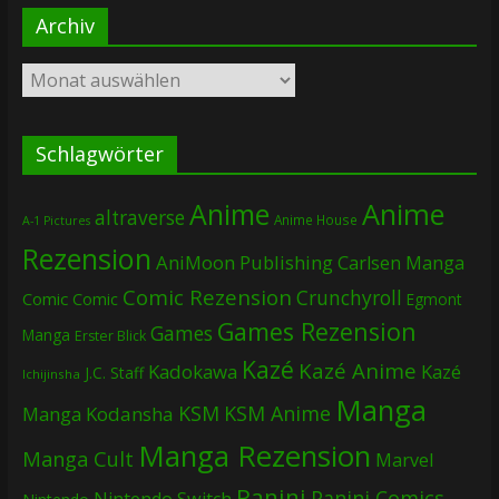
Archiv
Archiv
Schlagwörter
Anime
Anime
altraverse
Anime House
A-1 Pictures
Rezension
AniMoon Publishing
Carlsen Manga
Comic Rezension
Crunchyroll
Comic
Comic
Egmont
Games Rezension
Games
Manga
Erster Blick
Kazé
Kazé Anime
Kadokawa
Kazé
J.C. Staff
Ichijinsha
Manga
KSM
KSM Anime
Manga
Kodansha
Manga Rezension
Manga Cult
Marvel
Panini
Panini Comics
Nintendo Switch