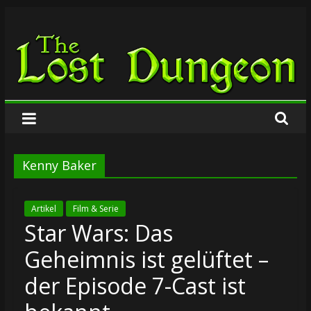
Zum
The
Inhalt
springen
Lost
Dungeon
Kenny Baker
Artikel
Film & Serie
Star Wars: Das
Geheimnis ist gelüftet –
der Episode 7-Cast ist