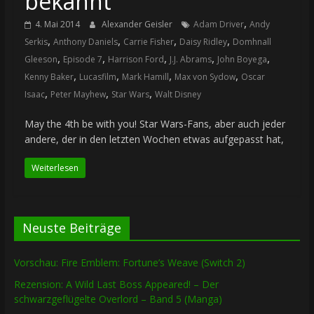
bekannt
,
4. Mai 2014
Alexander Geisler
Adam Driver
Andy
,
,
,
,
Serkis
Anthony Daniels
Carrie Fisher
Daisy Ridley
Domhnall
,
,
,
,
,
Gleeson
Episode 7
Harrison Ford
J.J. Abrams
John Boyega
,
,
,
,
Kenny Baker
Lucasfilm
Mark Hamill
Max von Sydow
Oscar
,
,
,
Isaac
Peter Mayhew
Star Wars
Walt Disney
May the 4th be with you! Star Wars-Fans, aber auch jeder
andere, der in den letzten Wochen etwas aufgepasst hat,
Weiterlesen
Neuste Beiträge
Vorschau: Fire Emblem: Fortune’s Weave (Switch 2)
Rezension: A Wild Last Boss Appeared! – Der
schwarzgeflügelte Overlord – Band 5 (Manga)