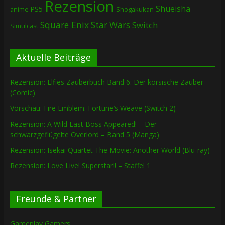
Rezension
Shueisha
PS5
Shogakukan
anime
Square Enix
Star Wars
Switch
Simulcast
Aktuelle Beiträge
Rezension: Elfies Zauberbuch Band 6: Der korsische Zauber
(Comic)
Vorschau: Fire Emblem: Fortune’s Weave (Switch 2)
Rezension: A Wild Last Boss Appeared! – Der
schwarzgeflügelte Overlord – Band 5 (Manga)
Rezension: Isekai Quartet The Movie: Another World (Blu-ray)
Rezension: Love Live! Superstar!! – Staffel 1
Freunde & Partner
Gameplay Gamers