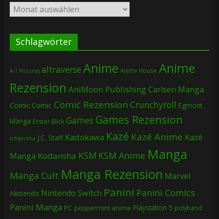
Archiv
Schlagwörter
Anime
Anime
altraverse
Anime House
A-1 Pictures
Rezension
AniMoon Publishing
Carlsen Manga
Comic Rezension
Crunchyroll
Comic
Comic
Egmont
Games Rezension
Games
Manga
Erster Blick
Kazé
Kazé Anime
Kadokawa
Kazé
J.C. Staff
Ichijinsha
Manga
KSM
KSM Anime
Manga
Kodansha
Manga Rezension
Manga Cult
Marvel
Panini
Panini Comics
Nintendo Switch
Nintendo
Panini Manga
Playstation 5
PC
peppermint anime
polyband