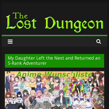
Zum
The
Inhalt
springen
Lost
Dungeon
My Daughter Left the Nest and Returned an
S-Rank Adventurer