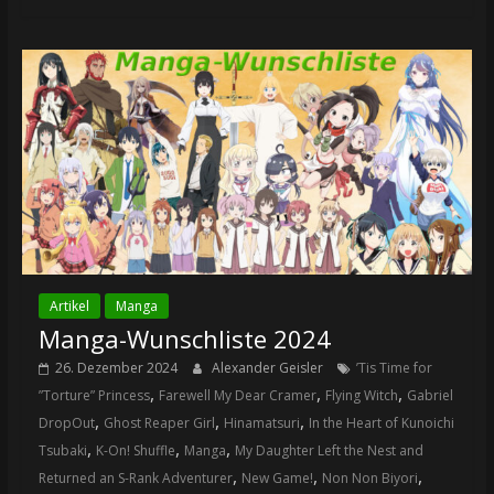
Artikel
Manga
Manga-Wunschliste 2024
26. Dezember 2024
Alexander Geisler
’Tis Time for
,
,
,
”Torture” Princess
Farewell My Dear Cramer
Flying Witch
Gabriel
,
,
,
DropOut
Ghost Reaper Girl
Hinamatsuri
In the Heart of Kunoichi
,
,
,
Tsubaki
K-On! Shuffle
Manga
My Daughter Left the Nest and
,
,
,
Returned an S-Rank Adventurer
New Game!
Non Non Biyori