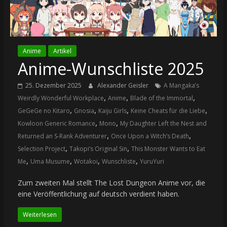
Anime
Artikel
Anime-Wunschliste 2025
25. Dezember 2025
Alexander Geisler
A Mangaka’s
,
,
,
Weirdly Wonderful Workplace
Anime
Blade of the Immortal
,
,
,
,
GeGeGe no Kitaro
Gnosia
Kaiju Girls
Keine Cheats für die Liebe
,
,
Kowloon Generic Romance
Mono
My Daughter Left the Nest and
,
,
Returned an S-Rank Adventurer
Once Upon a Witch’s Death
,
,
Selection Project
Takopi’s Original Sin
This Monster Wants to Eat
,
,
,
,
Me
Uma Musume
Wotakoi
Wunschliste
YuruYuri
Zum zweiten Mal stellt The Lost Dungeon Anime vor, die
eine Veröffentlichung auf deutsch verdient haben.
Weiterlesen