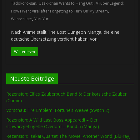
,
,
Tadokoro-san
Uzaki-chan Wants to Hang Out!
VTuber Legend:
,
How I Went Viral after Forgetting to Turn Off My Stream
,
Wunschliste
YuruYuri
Nach Anime stellt The Lost Dungeon Manga, die eine
deutsche Übersetzung verdient haben, vor.
Weiterlesen
Neuste Beiträge
Rezension: Elfies Zauberbuch Band 6: Der korsische Zauber
(Comic)
Vorschau: Fire Emblem: Fortune’s Weave (Switch 2)
Rezension: A Wild Last Boss Appeared! – Der
schwarzgeflügelte Overlord – Band 5 (Manga)
Rezension: Isekai Quartet The Movie: Another World (Blu-ray)