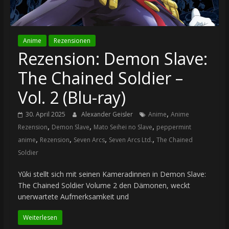
Anime
Rezensionen
Rezension: Demon Slave:
The Chained Soldier –
Vol. 2 (Blu-ray)
,
30. April 2025
Alexander Geisler
Anime
Anime
,
,
,
Rezension
Demon Slave
Mato Seihei no Slave
peppermint
,
,
,
,
anime
Rezension
Seven Arcs
Seven Arcs Ltd.
The Chained
Soldier
Yūki stellt sich mit seinen Kameradinnen in Demon Slave:
The Chained Soldier Volume 2 den Dämonen, weckt
unerwartete Aufmerksamkeit und
Weiterlesen