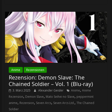
Anime
Rezensionen
Rezension: Demon Slave: The
Chained Soldier – Vol. 1 (Blu-ray)
,
3. März 2025
Alexander Geisler
Anime
Anime
,
,
,
Rezension
Demon Slave
Mato Seihei no Slave
peppermint
,
,
,
,
anime
Rezension
Seven Arcs
Seven Arcs Ltd.
The Chained
Soldier