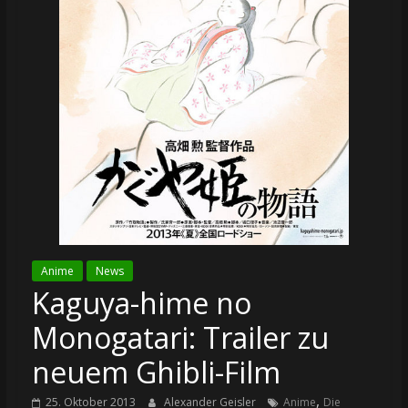
Anime
News
Kaguya-hime no
Monogatari: Trailer zu
neuem Ghibli-Film
,
25. Oktober 2013
Alexander Geisler
Anime
Die