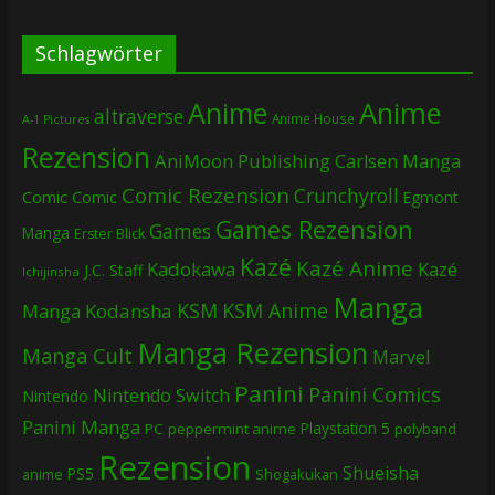
Schlagwörter
Anime
Anime
altraverse
Anime House
A-1 Pictures
Rezension
AniMoon Publishing
Carlsen Manga
Comic Rezension
Crunchyroll
Comic
Comic
Egmont
Games Rezension
Games
Manga
Erster Blick
Kazé
Kazé Anime
Kadokawa
Kazé
J.C. Staff
Ichijinsha
Manga
KSM
KSM Anime
Manga
Kodansha
Manga Rezension
Manga Cult
Marvel
Panini
Panini Comics
Nintendo Switch
Nintendo
Panini Manga
Playstation 5
PC
peppermint anime
polyband
Rezension
Shueisha
PS5
Shogakukan
anime