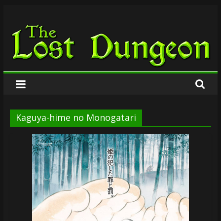
Zum
The
Inhalt
springen
Lost
Dungeon
Kaguya-hime no Monogatari