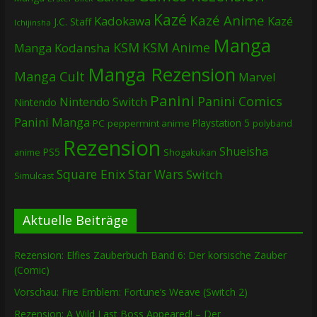
Kazé
Kazé Anime
Kadokawa
Kazé
J.C. Staff
Ichijinsha
Manga
KSM
KSM Anime
Manga
Kodansha
Manga Rezension
Manga Cult
Marvel
Panini
Panini Comics
Nintendo Switch
Nintendo
Panini Manga
Playstation 5
PC
peppermint anime
polyband
Rezension
Shueisha
PS5
Shogakukan
anime
Square Enix
Star Wars
Switch
Simulcast
Aktuelle Beiträge
Rezension: Elfies Zauberbuch Band 6: Der korsische Zauber
(Comic)
Vorschau: Fire Emblem: Fortune’s Weave (Switch 2)
Rezension: A Wild Last Boss Appeared! – Der