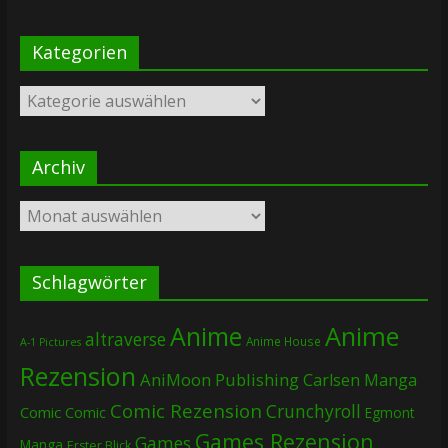
Kategorien
Kategorien
Archiv
Archiv
Schlagwörter
Anime
Anime
altraverse
Anime House
A-1 Pictures
Rezension
AniMoon Publishing
Carlsen Manga
Comic Rezension
Crunchyroll
Comic
Comic
Egmont
Games Rezension
Games
Manga
Erster Blick