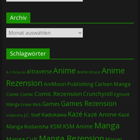
Archiv
Archiv
Schlagwörter
Anime
Anime
altraverse
Anime House
A-1 Pictures
Rezension
AniMoon Publishing
Carlsen Manga
Comic Rezension
Crunchyroll
Comic
Comic
Egmont
Games Rezension
Games
Manga
Erster Blick
Kazé
Kazé Anime
Kadokawa
Kazé
J.C. Staff
Ichijinsha
Manga
KSM
KSM Anime
Manga
Kodansha
Manga Rezension
Manga Cult
Marvel