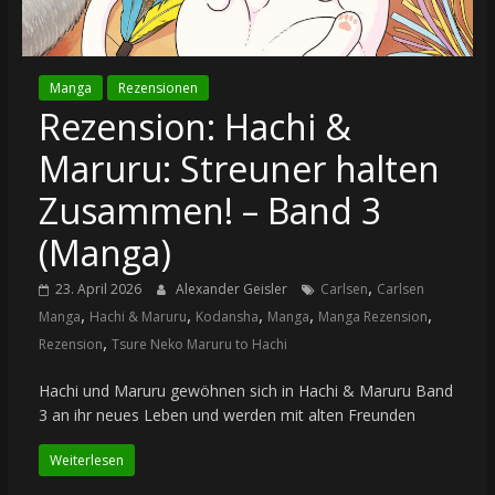
Manga
Rezensionen
Rezension: Hachi &
Maruru: Streuner halten
Zusammen! – Band 3
(Manga)
,
23. April 2026
Alexander Geisler
Carlsen
Carlsen
,
,
,
,
,
Manga
Hachi & Maruru
Kodansha
Manga
Manga Rezension
,
Rezension
Tsure Neko Maruru to Hachi
Hachi und Maruru gewöhnen sich in Hachi & Maruru Band
3 an ihr neues Leben und werden mit alten Freunden
Weiterlesen