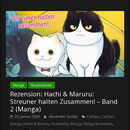
Manga
Rezensionen
Rezension: Hachi & Maruru:
Streuner halten Zusammen! – Band
2 (Manga)
,
20. Januar 2026
Alexander Geisler
Carlsen
Carlsen
,
,
,
,
,
Manga
Hachi & Maruru
Kodansha
Manga
Manga Rezension