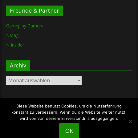
Freunde & Partner
Gameplay Gamers
NMag
N Insider
Archiv
Archiv
Diese Website benutzt Cookies, um die Nutzerfahrung
Copyright © 2026
The Lost Dungeon
. Alle Rechte vorbehalten.
konstant zu verbessern. Wenn du die Website weiter nutzt,
Theme: ColorMag von
ThemeGrill
. Bereitgestellt von
wird von von deinem Einverständnis ausgegangen.
WordPress
.
OK