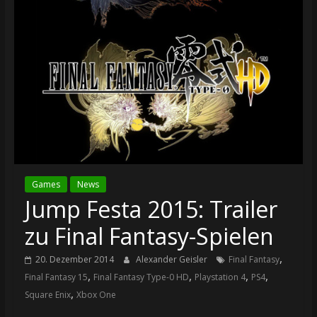
Games
News
Jump Festa 2015: Trailer
zu Final Fantasy-Spielen
,
20. Dezember 2014
Alexander Geisler
Final Fantasy
,
,
,
,
Final Fantasy 15
Final Fantasy Type-0 HD
Playstation 4
PS4
,
Square Enix
Xbox One