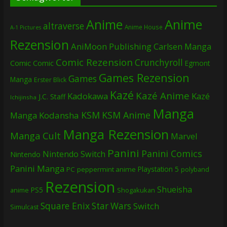
Anime
Anime
altraverse
Anime House
A-1 Pictures
Rezension
AniMoon Publishing
Carlsen Manga
Comic Rezension
Crunchyroll
Comic
Comic
Egmont
Games Rezension
Games
Manga
Erster Blick
Kazé
Kazé Anime
Kadokawa
Kazé
J.C. Staff
Ichijinsha
Manga
KSM
KSM Anime
Manga
Kodansha
Manga Rezension
Manga Cult
Marvel
Panini
Panini Comics
Nintendo Switch
Nintendo
Panini Manga
Playstation 5
PC
peppermint anime
polyband
Rezension
Shueisha
PS5
Shogakukan
anime
Square Enix
Star Wars
Switch
Simulcast