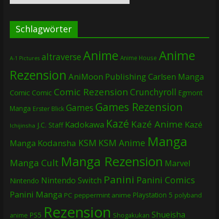
Schlagwörter
Anime
Anime
altraverse
Anime House
A-1 Pictures
Rezension
AniMoon Publishing
Carlsen Manga
Comic Rezension
Crunchyroll
Comic
Comic
Egmont
Games Rezension
Games
Manga
Erster Blick
Kazé
Kazé Anime
Kadokawa
Kazé
J.C. Staff
Ichijinsha
Manga
KSM
KSM Anime
Manga
Kodansha
Manga Rezension
Manga Cult
Marvel
Panini
Panini Comics
Nintendo Switch
Nintendo
Panini Manga
Playstation 5
PC
peppermint anime
polyband
Rezension
Shueisha
PS5
Shogakukan
anime