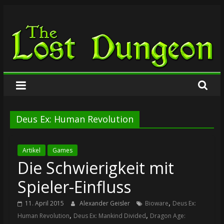
Zum
The
Inhalt
springen
Lost
Dungeon
Deus Ex: Human Revolution
Artikel
Games
Die Schwierigkeit mit
Spieler-Einfluss
,
11. April 2015
Alexander Geisler
Bioware
Deus Ex:
,
,
Human Revolution
Deus Ex: Mankind Divided
Dragon Age: