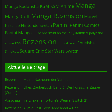
Manga
KSM
KSM Anime
Manga
Kodansha
Manga Rezension
Manga Cult
Marvel
Panini
Panini Comics
Nintendo Switch
Nintendo
Panini Manga
Playstation 5
PC
peppermint anime
polyband
Rezension
Shueisha
PS5
Shogakukan
anime
Square Enix
Star Wars
Switch
Simulcast
Aktuelle Beiträge
Rezension: Meine Nachbarn der Yamadas
Rezension: Elfies Zauberbuch Band 6: Der korsische Zauber
(Comic)
Vorschau: Fire Emblem: Fortune’s Weave (Switch 2)
Rezension: A Wild Last Boss Appeared! – Der