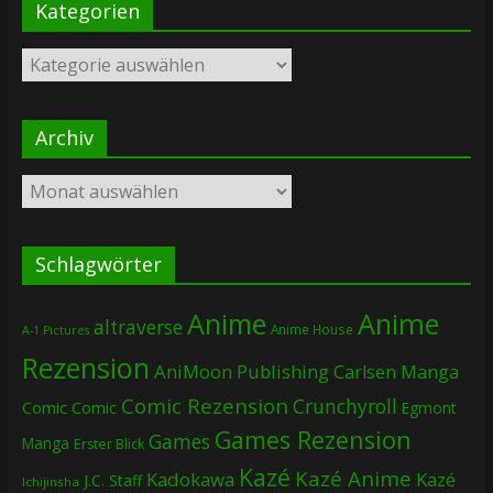
Kategorien
Kategorien
Archiv
Archiv
Schlagwörter
Anime
Anime
altraverse
Anime House
A-1 Pictures
Rezension
AniMoon Publishing
Carlsen Manga
Comic Rezension
Crunchyroll
Comic
Comic
Egmont
Games Rezension
Games
Manga
Erster Blick
Kazé
Kazé Anime
Kadokawa
Kazé
J.C. Staff
Ichijinsha