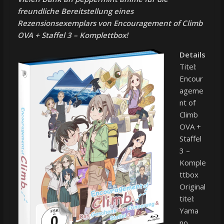
freundliche Bereitstellung eines
Rezensionsexemplars von Encouragement of Climb
OVA + Staffel 3 – Komplettbox!
Details
Titel:
Encour
ageme
nt of
Climb
OVA +
Staffel
3 –
Komple
ttbox
Original
titel:
Yama
no