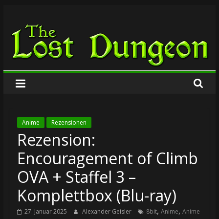
Zum
The
Inhalt
springen
Lost
Dungeon
Anime
Rezensionen
Rezension:
Encouragement of Climb
OVA + Staffel 3 –
Komplettbox (Blu-ray)
,
,
27. Januar 2025
Alexander Geisler
8bit
Anime
Anime