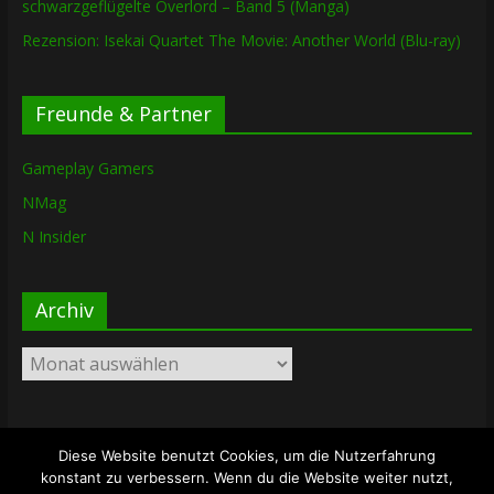
schwarzgeflügelte Overlord – Band 5 (Manga)
Rezension: Isekai Quartet The Movie: Another World (Blu-ray)
Freunde & Partner
Gameplay Gamers
NMag
N Insider
Archiv
Archiv
Diese Website benutzt Cookies, um die Nutzerfahrung
Copyright © 2026
The Lost Dungeon
. Alle Rechte vorbehalten.
konstant zu verbessern. Wenn du die Website weiter nutzt,