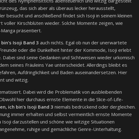
 Sicht des Nymphensittichs abenteuerlich und witzig dargestellt
Grünzeug, das sich aber als überaus lecker herausstellt,
 besucht und anschließend findet sich Isoji in seinem kleinen
t voller Kirschblüten wieder. Solche Momente zeigen, wie
e-Manga präsentiert.
bin’s Isoji Band 3
auch nichts. Egal ob nun der unerwartete
reunde oder die Dunkelheit hinter der Kommode, Isoji erlebt
. Dabei sind seine Gedanken und Sichtweisen wieder urkomisch
 dem seines Fräuleins Yae unterscheidet. Allerdings bleibt es
Gefahren, Aufdringlichkeit und Baden auseinandersetzen. Hier
nt und witzig.
ematisiert. Dabei wird die Problematik von ausbleibenden
bwohl hier durchaus ernste Elemente in die Slice-of-Life-
n, ich bin’s Isoji Band 3
niemals bedrückend oder dergleichen.
timmung immer erhalten und selbst vermeintlich ernste Momente
 Isoji darzustellen und schöne wie witzige Situationen
r angenehme, ruhige und gemächliche Genre-Unterhaltung.