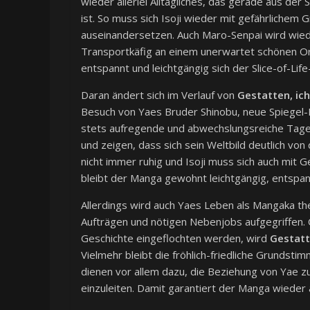
wieder allerlei Alltägliches, das gerade aus der
ist. So muss sich Isoji wieder mit gefährlichem 
auseinandersetzen. Auch Maro-Senpai wird wieder
Transportkäfig an einem unerwartet schönen Or
entspannt und leichtgängig sich der Slice-of-Lif
Daran ändert sich im Verlauf von
Gestatten, ich 
Besuch von Yaes Bruder Shinobu, neue Spiegel-F
stets aufregende und abwechslungsreiche Tage
und zeigen, dass sich sein Weltbild deutlich von
nicht immer ruhig und Isoji muss sich auch mit 
bleibt der Manga gewohnt leichtgängig, entspan
Allerdings wird auch Yaes Leben als Mangaka th
Aufträgen und nötigen Nebenjobs aufgegriffen. O
Geschichte eingeflochten werden, wird
Gestatte
Vielmehr bleibt die fröhlich-friedliche Grunds
dienen vor allem dazu, die Beziehung von Yae zu
einzuleiten. Damit garantiert der Manga wiede