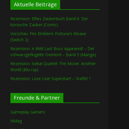
Aktuelle Beiträge
Rezension: Elfies Zauberbuch Band 6: Der
korsische Zauber (Comic)
Vorschau: Fire Emblem: Fortune’s Weave
(Switch 2)
Rezension: A Wild Last Boss Appeared! – Der
schwarzgeflügelte Overlord – Band 5 (Manga)
Rezension: Isekai Quartet The Movie: Another
World (Blu-ray)
Rezension: Love Live! Superstar!! – Staffel 1
Freunde & Partner
Gameplay Gamers
NMag