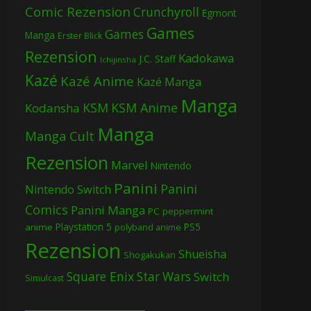
Comic Rezension
Crunchyroll
Egmont
Games
Games
Manga
Erster Blick
Rezension
Kadokawa
J.C. Staff
Ichijinsha
Kazé
Kazé Anime
Kazé Manga
Manga
KSM
KSM Anime
Kodansha
Manga
Manga Cult
Rezension
Marvel
Nintendo
Panini
Panini
Nintendo Switch
Comics
Panini Manga
PC
peppermint
Playstation 5
PS5
anime
polyband anime
Rezension
Shueisha
Shogakukan
Square Enix
Star Wars
Switch
Simulcast