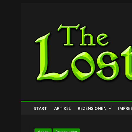
Zum
The
Inhalt
springen
Lost
Dungeon
START
ARTIKEL
REZENSIONEN
IMPRE
Manga
Rezensionen