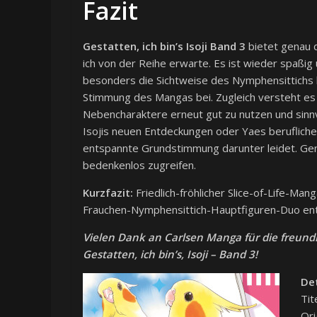
Fazit
Gestatten, ich bin’s Isoji Band 3
bietet genau di
ich von der Reihe erwarte. Es ist wieder spaßig u
besonders die Sichtweise des Nymphensittichs h
Stimmung des Mangas bei. Zugleich versteht es
Nebencharaktere erneut gut zu nutzen und sinnv
Isojis neuen Entdeckungen oder Yaes beruflich
entspannte Grundstimmung darunter leidet. Gen
bedenkenlos zugreifen.
Kurzfazit:
Friedlich-fröhlicher Slice-of-Life-Ma
Frauchen-Nymphensittich-Hauptfiguren-Duo en
Vielen Dank an Carlsen Manga für die freund
Gestatten, ich bin’s, Isoji – Band 3!
Det
Tit
Ori