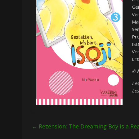
Gen
Ver
Ma
Sei
Pre
IS
Ver
Ers
© M
Les
Les
←
Rezension: The Dreaming Boy is a Real