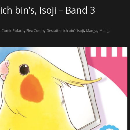
h bin’s, Isoji – Band 3
,
,
,
,
,
Comic Polaris
Flex Comix
Gestatten ich bin’s Isoji
Manga
Manga