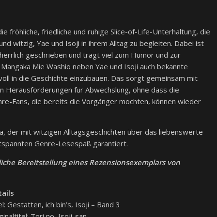
e fröhliche, friedliche und ruhige Slice-of-Life-Unterhaltung, die
nd witzig, Yae und Isoji in ihrem Alltag zu begleiten. Dabei ist
errlich geschrieben und trägt viel zum Humor und zur
 Mangaka Mie Washio neben Yae und Isoji auch bekannte
oll in die Geschichte einzubauen. Das sorgt gemeinsam mit
en Herausforderungen für Abwechslung, ohne dass die
re-Fans, die bereits die Vorgänger mochten, können wieder
nga, der mit witzigen Alltagsgeschichten über das liebenswerte
tspannten Genre-Lesespaß garantiert.
liche Bereitstellung eines Rezensionsexemplars von
ails
el: Gestatten, ich bin’s, Isoji – Band 3
ginaltitel: Tori no, Isoji-san