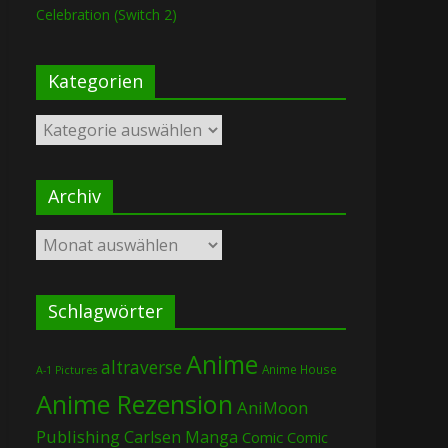
Celebration (Switch 2)
Kategorien
Kategorien
Archiv
Archiv
Schlagwörter
Anime
altraverse
Anime House
A-1 Pictures
Anime Rezension
AniMoon
Publishing
Carlsen Manga
Comic
Comic